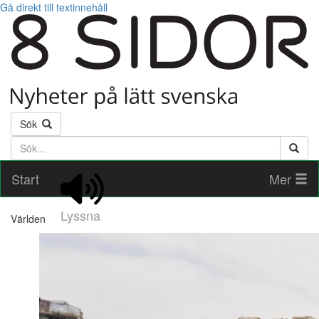
Gå direkt till textinnehåll
Sök
Söktext
Start
Mer
Lyssna
Världen