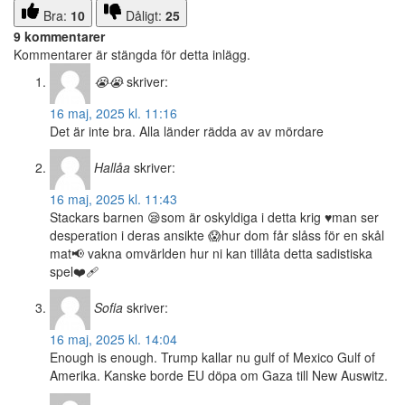
Bra:
10
Dåligt:
25
9 kommentarer
Kommentarer är stängda för detta inlägg.
😭😭
skriver:
16 maj, 2025 kl. 11:16
Det är inte bra. Alla länder rädda av av mördare
Hallåa
skriver:
16 maj, 2025 kl. 11:43
Stackars barnen 😪som är oskyldiga i detta krig ♥️man ser
desperation i deras ansikte 😱hur dom får slåss för en skål
mat📢 vakna omvärlden hur ni kan tillåta detta sadistiska
spel❤️‍🩹
Sofia
skriver:
16 maj, 2025 kl. 14:04
Enough is enough. Trump kallar nu gulf of Mexico Gulf of
Amerika. Kanske borde EU döpa om Gaza till New Auswitz.