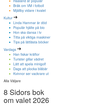
Haaland är populär
Bråk om VM i fotboll
Mjällby vidare i kvalet
Kultur
Linda Hammar är död
Populär hjälte på bio
Hon ska dansa i tv
Titta på viktiga maskiner
Tips på lättlästa böcker
Vardags
Han fiskar kräftor
Turister gillar vädret
Lätt att spela minigolf
Dags att plocka blåbär
Kvinnor ser vackrare ut
Alla Väljare
8 Sidors bok
om valet 2026