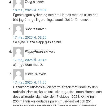
Tang
skriver:
16 maj, 2025 kl. 16:39
Egentningen tycker jag inte om Hamas men att till se den
bild jag är arg till gerenings Israel. Det är få hemsk.
Robert
skriver:
17 maj, 2025 kl. 02:35
Så synd. Gaza släpp gisslan nu!
PidgeyHeart
skriver:
17 maj, 2025 kl. 09:47
aj : ( ge dem mat D:
Mikael
skriver:
17 maj, 2025 kl. 11:35
Gazakriget utlöstes av en större attack mot Israel av den
radikala islamistiska palestinska organisationen Hamas och
dess allierade islamister den 7 oktober 2023. Omkring 1
200 människor dödades på en musikfestival och 251
personer togs som gisslan till Gazaremsan. Kvinnor och