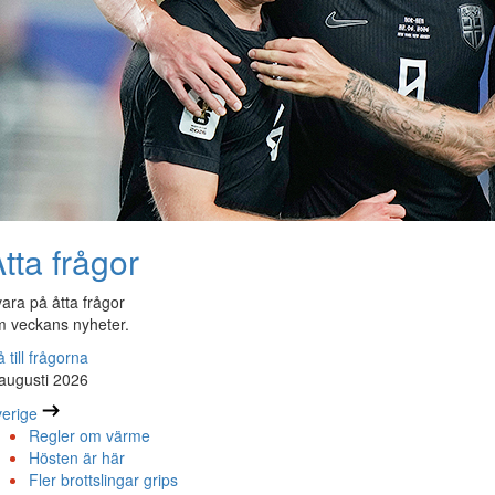
tta frågor
ara på åtta frågor
 veckans nyheter.
 till frågorna
augusti 2026
erige
Regler om värme
Hösten är här
Fler brottslingar grips