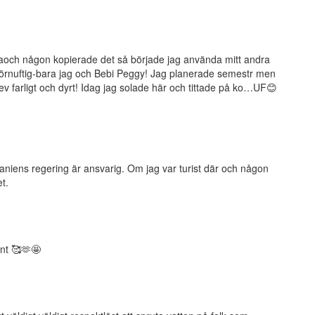
naoch någon kopierade det så började jag använda mitt andra
förnuftig-bara jag och Bebi Peggy! Jag planerade semestr men
v farligt och dyrt! Idag jag solade här och tittade på ko…UF😊
aniens regering är ansvarig. Om jag var turist där och någon
t.
nt 🥰🫶🤩