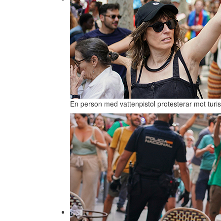
En person med vattenpistol protesterar mot turi