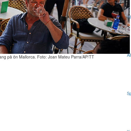
Vä
Al
urang på ön Mallorca. Foto: Joan Mateu Parra/AP/TT
Sp