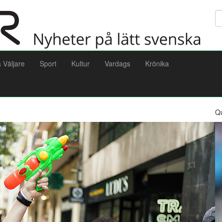
Sö
a Väljare
Sport
Kultur
Vardags
Krönika
Q