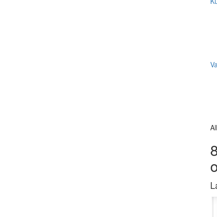
Ku
V
Al
8
L