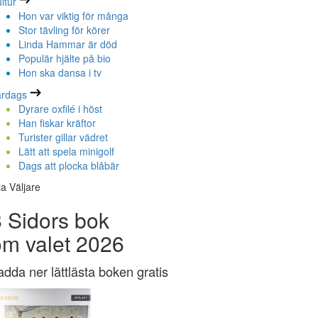
ltur
Hon var viktig för många
Stor tävling för körer
Linda Hammar är död
Populär hjälte på bio
Hon ska dansa i tv
ardags
Dyrare oxfilé i höst
Han fiskar kräftor
Turister gillar vädret
Lätt att spela minigolf
Dags att plocka blåbär
la Väljare
 Sidors bok
om valet 2026
adda ner lättlästa boken gratis