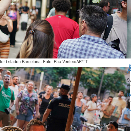
ster i staden Barcelona. Foto: Pau Venteo/AP/TT
Å
Sv
om
Gå
4 
Sv