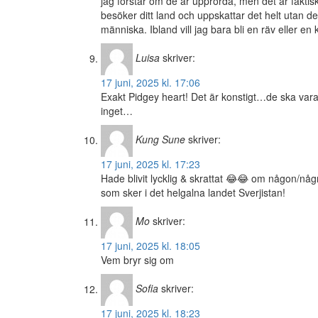
jag förstår om de är upprörda, men det är faktiskt
besöker ditt land och uppskattar det helt utan d
människa. Ibland vill jag bara bli en räv eller en
Luisa
skriver:
17 juni, 2025 kl. 17:06
Exakt Pidgey heart! Det är konstigt…de ska var
inget…
Kung Sune
skriver:
17 juni, 2025 kl. 17:23
Hade blivit lycklig & skrattat 😂😂 om någon/någr
som sker i det helgalna landet Sverjistan!
Mo
skriver:
17 juni, 2025 kl. 18:05
Vem bryr sig om
Sofia
skriver:
17 juni, 2025 kl. 18:23