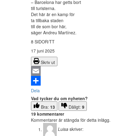
– Barcelona har getts bort
till turisterna.
Det här är en kamp för
ta tillbaka staden
till de som bor här,
säger Andreu Martínez.
8 SIDOR/TT
17 juni 2025
Skriv ut
Email
Dela
Vad tycker du om nyheten?
Bra:
13
Dåligt:
9
19 kommentarer
Kommentarer är stängda för detta inlägg.
Luisa
skriver: