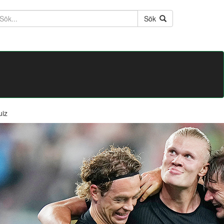
ktext
Sök
uiz