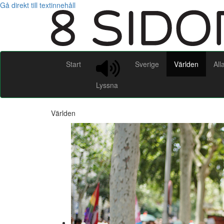
Gå direkt till textinnehåll
Start
Sverige
Världen
All
Lyssna
Världen