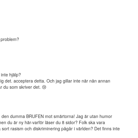
n problem?
 inte hjälp?
mig det. acceptera detta. Och jag gillar inte när nån annan
är du som skriver det. 😢
mig den dumma BRUFEN mot smärtorna! Jag är utan humor
n du är ny här-varför läser du 8 sidor? Folk ska vara
a sort rasism och diskriminering pågår i världen? Det finns inte