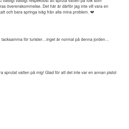
 väldigt väldigt respektlöst att spruta vatten på folk som
eras överenskommelse. Det här är därför jag inte vill vara en
 katt och bara springa iväg från alla mina problem. 💔
a tacksamma för turister…inget är normal på denna jorden…
a sprutat vatten på mig! Glad för att det inte var en annan pistol