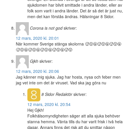
sjukdomen har blivit smittade i andra länder, eller av
folk som varit i andra länder. Det är så det är just nu,
men det kan förstås ändras. Hälsningar 8 Sidor.
Corona is not god
skriver:
12 mars, 2020 kl. 20:01
När kommer Sverige stänga skolorna 🥵😡🤬🥵😡🤬🥵😡🤬
🥵😡🤬🥵😡🤬🥵😡🤬🥵😡🤬🥵😡
Gjkh
skriver:
12 mars, 2020 kl. 20:06
Jag känner mig sjuka. Jag har hosta, nysa och feber men
jag vet inte om det är viruset. Vad ska jag göra nu
8 Sidor
Redaktör
skriver:
12 mars, 2020 kl. 20:54
Hej Gjkh!
Folkhälsomyndigheten säger att alla sjuka behöver
stanna hemma. Vänta tills du har varit frisk i två hela
dagar. Annars finns det risk att du smittar någon