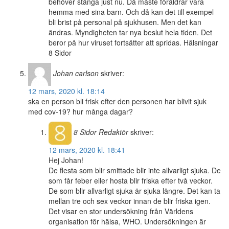
behöver stänga just nu. Då måste föräldrar vara
hemma med sina barn. Och då kan det till exempel
bli brist på personal på sjukhusen. Men det kan
ändras. Myndigheten tar nya beslut hela tiden. Det
beror på hur viruset fortsätter att spridas. Hälsningar
8 Sidor
Johan carlson
skriver:
12 mars, 2020 kl. 18:14
ska en person bli frisk efter den personen har blivit sjuk
med cov-19? hur många dagar?
8 Sidor
Redaktör
skriver:
12 mars, 2020 kl. 18:41
Hej Johan!
De flesta som blir smittade blir inte allvarligt sjuka. De
som får feber eller hosta blir friska efter två veckor.
De som blir allvarligt sjuka är sjuka längre. Det kan ta
mellan tre och sex veckor innan de blir friska igen.
Det visar en stor undersökning från Världens
organisation för hälsa, WHO. Undersökningen är