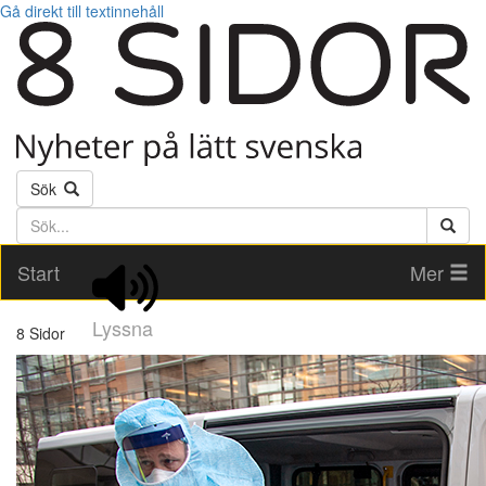
Gå direkt till textinnehåll
Sök
Söktext
Start
Mer
Lyssna
8 Sidor