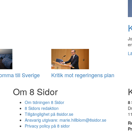
K
Jo
en
L
komma till Sverige
Kritik mot regeringens plan
Om 8 Sidor
Om tidningen 8 Sidor
8 
8 Sidors redaktion
D
Tillgänglighet på 8sidor.se
1
Ansvarig utgivare:
marie.hillblom@8sidor.se
R
Privacy policy på 8 sidor
P