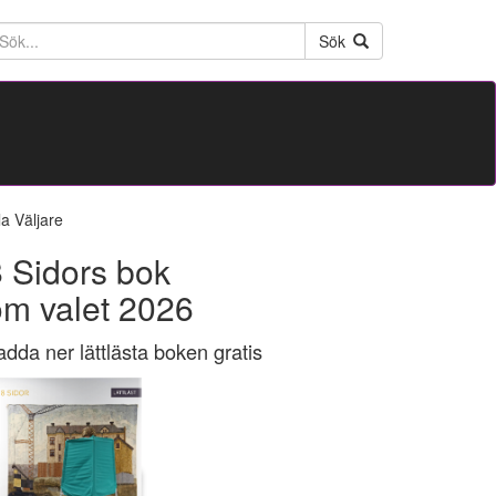
ktext
Sök
la Väljare
 Sidors bok
om valet 2026
adda ner lättlästa boken gratis