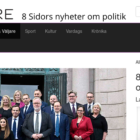
Sö
a Väljare
Sport
Kultur
Vardags
Krönika
Al
8
L