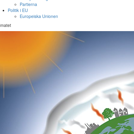
Partierna
Politik i EU
Europeiska Unionen
imatet