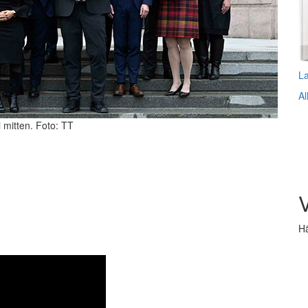
L
Al
i mitten. Foto: TT
V
Hä