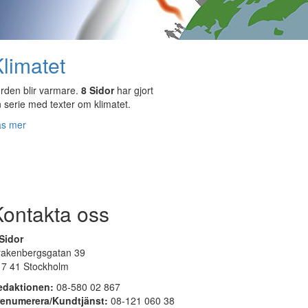
limatet
rden blir varmare.
8 Sidor
har gjort
 serie med texter om klimatet.
äs mer
Kontakta oss
Sidor
rakenbergsgatan 39
17 41 Stockholm
edaktionen:
08-580 02 867
renumerera/Kundtjänst:
08-121 060 38