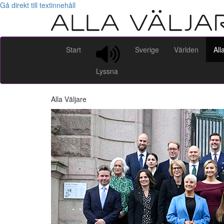
Gå direkt till textinnehåll
Start
Sverige
Världen
All
Lyssna
Alla Väljare