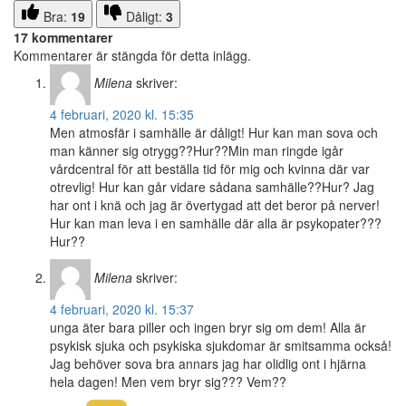
Bra:
19
Dåligt:
3
17 kommentarer
Kommentarer är stängda för detta inlägg.
Milena
skriver:
4 februari, 2020 kl. 15:35
Men atmosfär i samhälle är dåligt! Hur kan man sova och
man känner sig otrygg??Hur??Min man ringde igår
vårdcentral för att beställa tid för mig och kvinna där var
otrevlig! Hur kan går vidare sådana samhälle??Hur? Jag
har ont i knä och jag är övertygad att det beror på nerver!
Hur kan man leva i en samhälle där alla är psykopater???
Hur??
Milena
skriver:
4 februari, 2020 kl. 15:37
unga äter bara piller och ingen bryr sig om dem! Alla är
psykisk sjuka och psykiska sjukdomar är smitsamma också!
Jag behöver sova bra annars jag har olidlig ont i hjärna
hela dagen! Men vem bryr sig??? Vem??