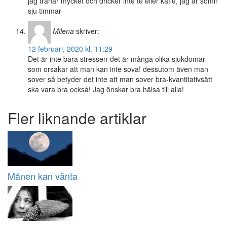
jag tränar mycket och dricker inte te eller kaffe, jag är sömn
sju timmar
Milena
skriver:
12 februari, 2020 kl. 11:29
Det är inte bara stressen-det är många olika sjukdomar
som orsakar att man kan inte sova! dessutom även man
sover så betyder det inte att man sover bra-kvantitativsätt
ska vara bra också! Jag önskar bra hälsa till alla!
Fler liknande artiklar
Månen kan vänta