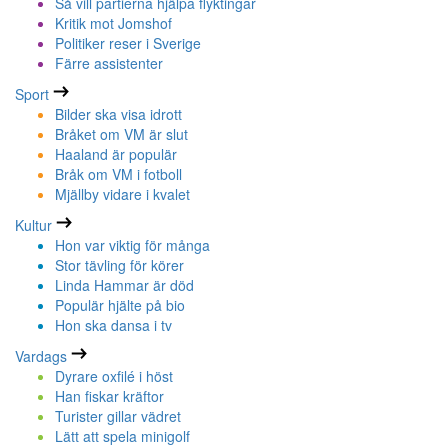
Så vill partierna hjälpa flyktingar
Kritik mot Jomshof
Politiker reser i Sverige
Färre assistenter
Sport
Bilder ska visa idrott
Bråket om VM är slut
Haaland är populär
Bråk om VM i fotboll
Mjällby vidare i kvalet
Kultur
Hon var viktig för många
Stor tävling för körer
Linda Hammar är död
Populär hjälte på bio
Hon ska dansa i tv
Vardags
Dyrare oxfilé i höst
Han fiskar kräftor
Turister gillar vädret
Lätt att spela minigolf