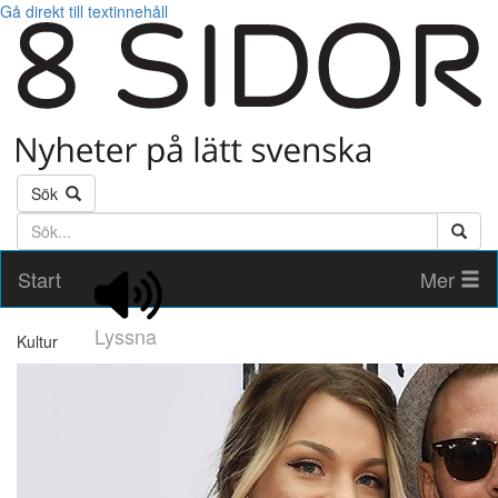
Gå direkt till textinnehåll
Sök
Söktext
Start
Mer
Lyssna
Kultur