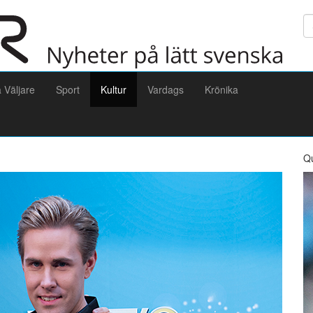
Sö
a Väljare
Sport
Kultur
Vardags
Krönika
Q