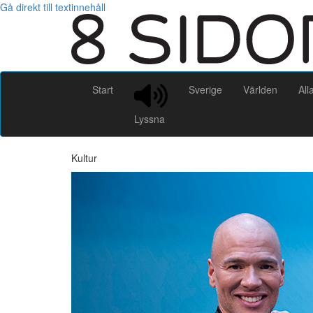
Gå direkt till textinnehåll
Start
Sverige
Världen
All
Lyssna
Kultur