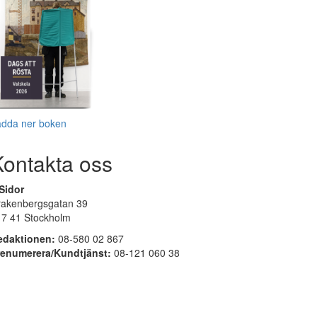
adda ner boken
Kontakta oss
Sidor
rakenbergsgatan 39
17 41 Stockholm
edaktionen:
08-580 02 867
renumerera/Kundtjänst:
08-121 060 38