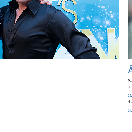
Å
e
Sv
om
Gå
4 
Sv