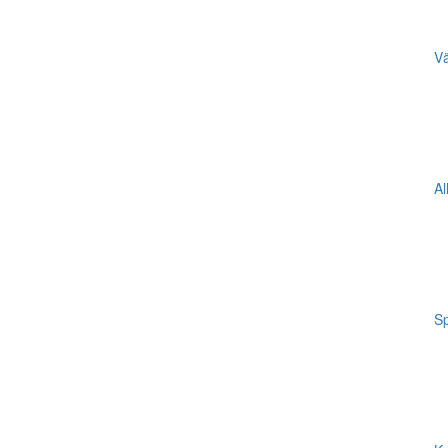
Vä
Al
Sp