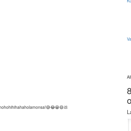
Ku
V
Al
8
hur hohohihihahaholamonsa!😅😂😁😄💩
L