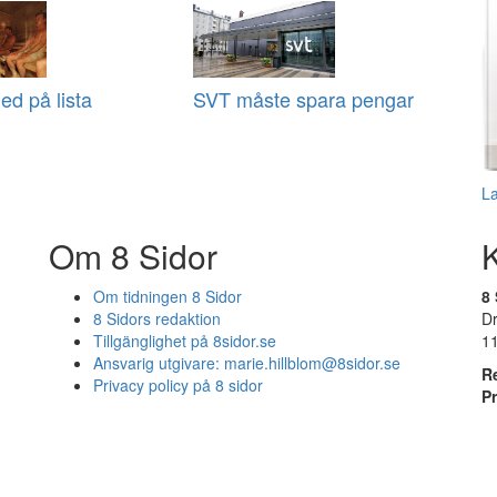
ed på lista
SVT måste spara pengar
L
Om 8 Sidor
Om tidningen 8 Sidor
8 
8 Sidors redaktion
D
Tillgänglighet på 8sidor.se
1
Ansvarig utgivare:
marie.hillblom@8sidor.se
R
Privacy policy på 8 sidor
P