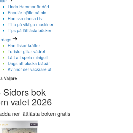
ltur
Linda Hammar är död
Populär hjälte på bio
Hon ska dansa i tv
Titta på viktiga maskiner
Tips på lättlästa böcker
ardags
Han fiskar kräftor
Turister gillar vädret
Lätt att spela minigolf
Dags att plocka blåbär
Kvinnor ser vackrare ut
la Väljare
 Sidors bok
om valet 2026
adda ner lättlästa boken gratis