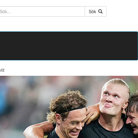
ktext
Sök
uiz