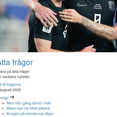
tta frågor
ara på åtta frågor
 veckans nyheter.
 till frågorna
augusti 2026
erige
Man från gäng dömd i Irak
Båten kan ha blivit påkörd
Kungen på scouternas läger