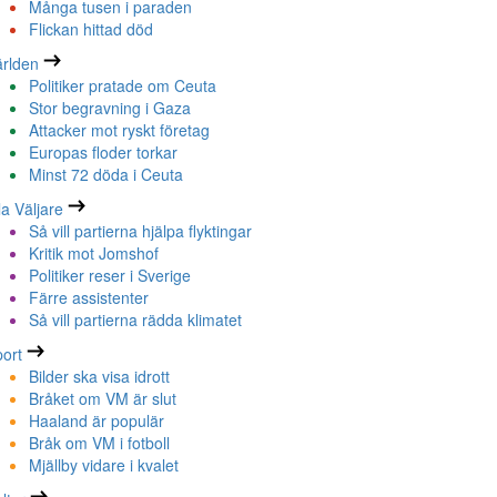
Många tusen i paraden
Flickan hittad död
rlden
Politiker pratade om Ceuta
Stor begravning i Gaza
Attacker mot ryskt företag
Europas floder torkar
Minst 72 döda i Ceuta
la Väljare
Så vill partierna hjälpa flyktingar
Kritik mot Jomshof
Politiker reser i Sverige
Färre assistenter
Så vill partierna rädda klimatet
ort
Bilder ska visa idrott
Bråket om VM är slut
Haaland är populär
Bråk om VM i fotboll
Mjällby vidare i kvalet