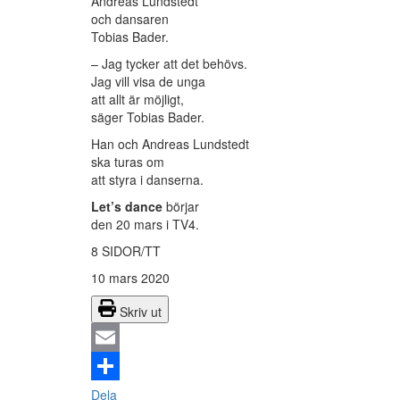
Andreas Lundstedt
och dansaren
Tobias Bader.
– Jag tycker att det behövs.
Jag vill visa de unga
att allt är möjligt,
säger Tobias Bader.
Han och Andreas Lundstedt
ska turas om
att styra i danserna.
Let’s dance
börjar
den 20 mars i TV4.
8 SIDOR/TT
10 mars 2020
Skriv ut
Email
Dela