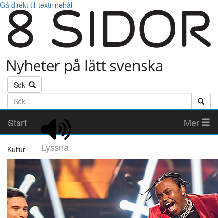
Gå direkt till textinnehåll
Sök
Söktext
Start
Mer
Lyssna
Kultur