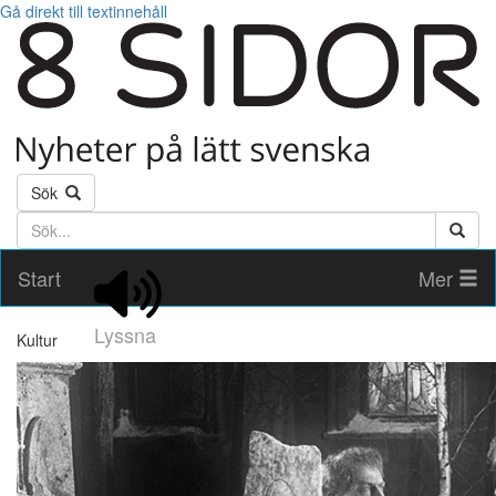
Gå direkt till textinnehåll
Sök
Söktext
Start
Mer
Lyssna
Kultur