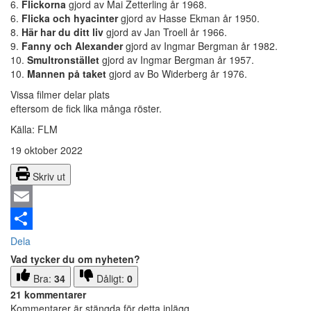
6.
Flickorna
gjord av Mai Zetterling år 1968.
6.
Flicka och hyacinter
gjord av Hasse Ekman år 1950.
8.
Här har du ditt liv
gjord av Jan Troell år 1966.
9.
Fanny och Alexander
gjord av Ingmar Bergman år 1982.
10.
Smultronstället
gjord av Ingmar Bergman år 1957.
10.
Mannen på taket
gjord av Bo Widerberg år 1976.
Vissa filmer delar plats
eftersom de fick lika många röster.
Källa: FLM
19 oktober 2022
Skriv ut
Email
Dela
Vad tycker du om nyheten?
Bra:
34
Dåligt:
0
21 kommentarer
Kommentarer är stängda för detta inlägg.