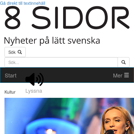
Gå direkt till textinnehåll
Sök
Söktext
Start
Mer
Lyssna
Kultur