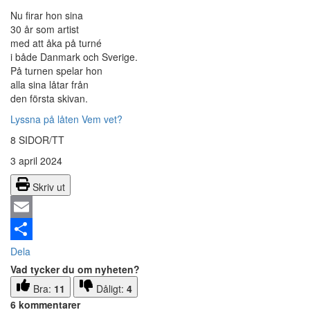
Nu firar hon sina
30 år som artist
med att åka på turné
i både Danmark och Sverige.
På turnen spelar hon
alla sina låtar från
den första skivan.
Lyssna på låten Vem vet?
8 SIDOR/TT
3 april 2024
Skriv ut
Email
Dela
Vad tycker du om nyheten?
Bra:
11
Dåligt:
4
6 kommentarer