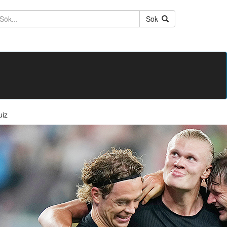
ktext
Sök
uiz