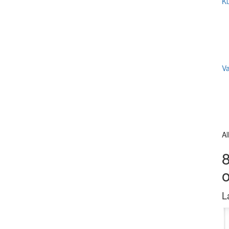
Ku
V
Al
8
L