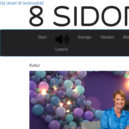
Gå direkt till textinnehåll
Start
Sverige
Världen
All
Lyssna
Kultur