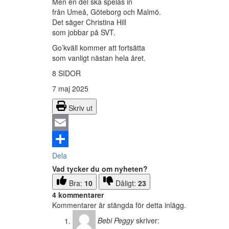
Men en del ska spelas in
från Umeå, Göteborg och Malmö.
Det säger Christina Hill
som jobbar på SVT.
Go’kväll kommer att fortsätta
som vanligt nästan hela året.
8 SIDOR
7 maj 2025
Skriv ut
Email
Dela
Vad tycker du om nyheten?
Bra:
10
Dåligt:
23
4 kommentarer
Kommentarer är stängda för detta inlägg.
Bebi Peggy
skriver: