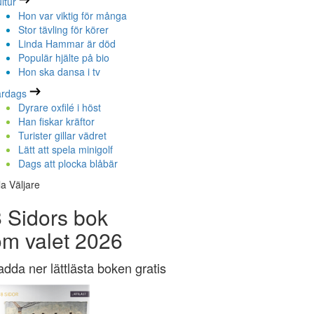
ltur
Hon var viktig för många
Stor tävling för körer
Linda Hammar är död
Populär hjälte på bio
Hon ska dansa i tv
ardags
Dyrare oxfilé i höst
Han fiskar kräftor
Turister gillar vädret
Lätt att spela minigolf
Dags att plocka blåbär
la Väljare
 Sidors bok
om valet 2026
adda ner lättlästa boken gratis