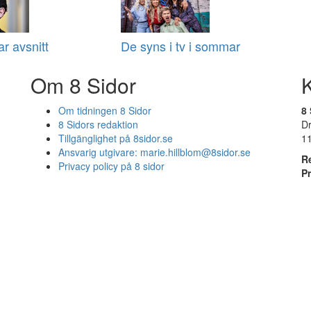
r avsnitt
De syns i tv i sommar
Om 8 Sidor
Om tidningen 8 Sidor
8 
8 Sidors redaktion
D
Tillgänglighet på 8sidor.se
1
Ansvarig utgivare:
marie.hillblom@8sidor.se
R
Privacy policy på 8 sidor
P