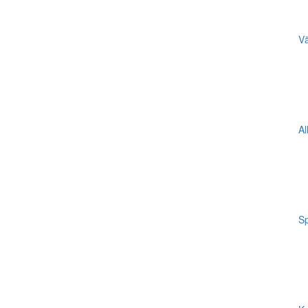
Vä
Al
Sp