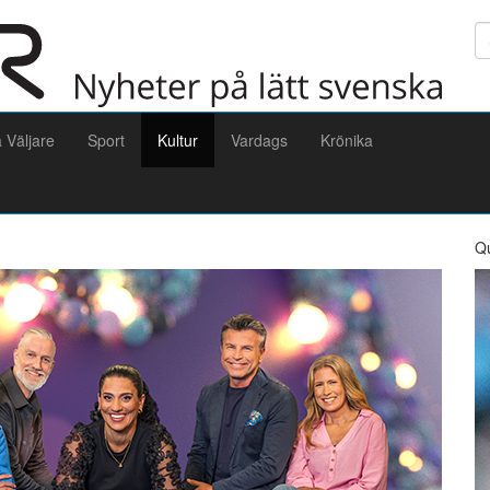
Sö
a Väljare
Sport
Kultur
Vardags
Krönika
Q