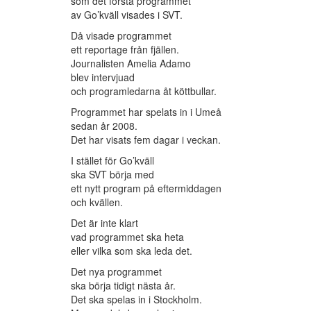
som det första programmet
av Go’kväll visades i SVT.
Då visade programmet
ett reportage från fjällen.
Journalisten Amelia Adamo
blev intervjuad
och programledarna åt köttbullar.
Programmet har spelats in i Umeå
sedan år 2008.
Det har visats fem dagar i veckan.
I stället för Go’kväll
ska SVT börja med
ett nytt program på eftermiddagen
och kvällen.
Det är inte klart
vad programmet ska heta
eller vilka som ska leda det.
Det nya programmet
ska börja tidigt nästa år.
Det ska spelas in i Stockholm.