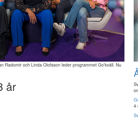
an Radomir och Linda Olofsson leder programmet Go'kväll. Nu
Å
8 år
Sv
om
Gå
4 
Sv