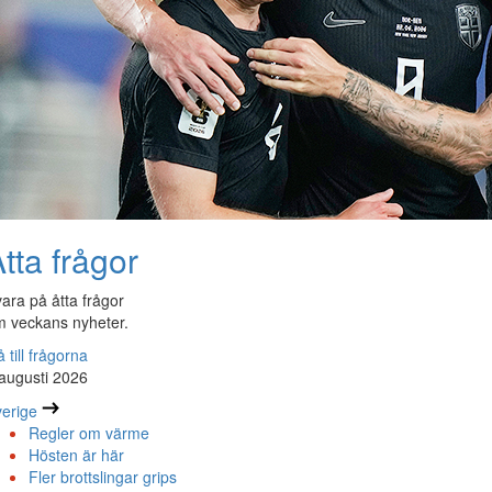
tta frågor
ara på åtta frågor
 veckans nyheter.
 till frågorna
augusti 2026
erige
Regler om värme
Hösten är här
Fler brottslingar grips