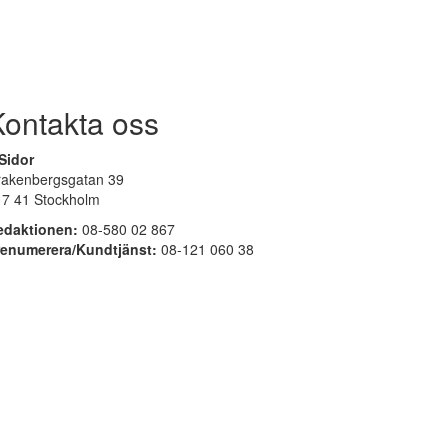
Kontakta oss
Sidor
rakenbergsgatan 39
17 41 Stockholm
edaktionen:
08-580 02 867
renumerera/Kundtjänst:
08-121 060 38