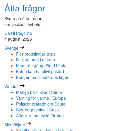
Åtta frågor
Svara på åtta frågor
om veckans nyheter.
Gå till frågorna
4 augusti 2026
Sverige
Fler brottslingar grips
Billigare mat i affären
Man från gäng dömd i Irak
Båten kan ha blivit påkörd
Kungen på scouternas läger
Världen
Många barn kvar i Ceuta
Varning för värme i Europa
Politiker pratade om Ceuta
Stor begravning i Gaza
Attacker mot ryskt företag
Alla Väljare
Så vill partierna hjälpa flyktingar