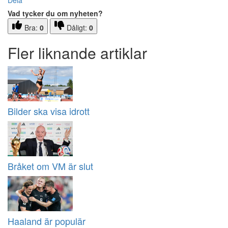
Dela
Vad tycker du om nyheten?
Bra:
0
Dåligt:
0
Fler liknande artiklar
Bilder ska visa idrott
Bråket om VM är slut
Haaland är populär