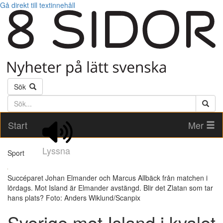
Gå direkt till textinnehåll
Sök
Söktext
Start
Mer
Lyssna
Sport
Succéparet Johan Elmander och Marcus Allbäck från matchen i
lördags. Mot Island är Elmander avstängd. Blir det Zlatan som tar
hans plats? Foto: Anders Wiklund/Scanpix
Sverige mot Island i kvalet