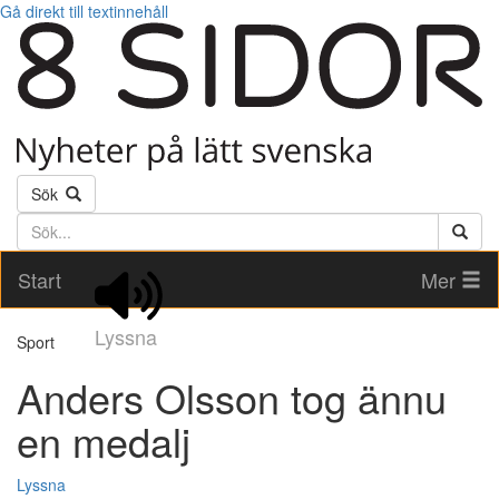
Gå direkt till textinnehåll
Sök
Söktext
Start
Mer
Lyssna
Sport
Anders Olsson tog ännu
en medalj
Lyssna