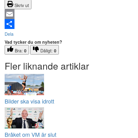
Skriv ut
Email
Dela
Vad tycker du om nyheten?
Bra:
0
Dåligt:
0
Fler liknande artiklar
Bilder ska visa idrott
Bråket om VM är slut