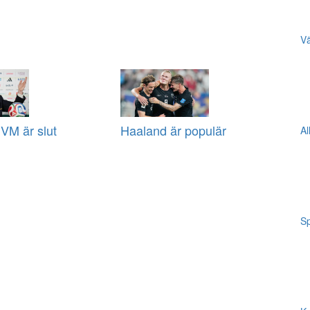
Vä
VM är slut
Haaland är populär
Al
Sp