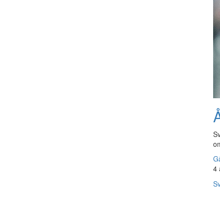
Å
Sv
om
Gå
4 
Sv