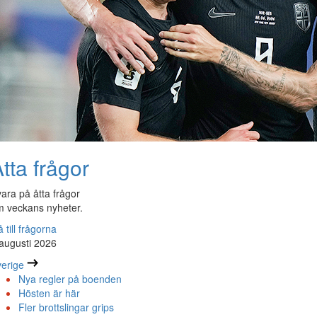
tta frågor
ara på åtta frågor
 veckans nyheter.
 till frågorna
augusti 2026
erige
Nya regler på boenden
Hösten är här
Fler brottslingar grips