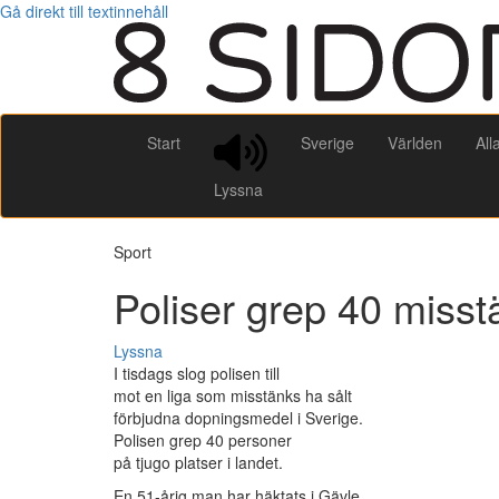
Gå direkt till textinnehåll
Start
Sverige
Världen
All
Lyssna
Sport
Poliser grep 40 misst
Lyssna
I tisdags slog polisen till
mot en liga som misstänks ha sålt
förbjudna dopningsmedel i Sverige.
Polisen grep 40 personer
på tjugo platser i landet.
En 51-årig man har häktats i Gävle.