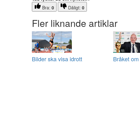
Bra:
0
Dåligt:
0
Fler liknande artiklar
Bilder ska visa idrott
Bråket om 