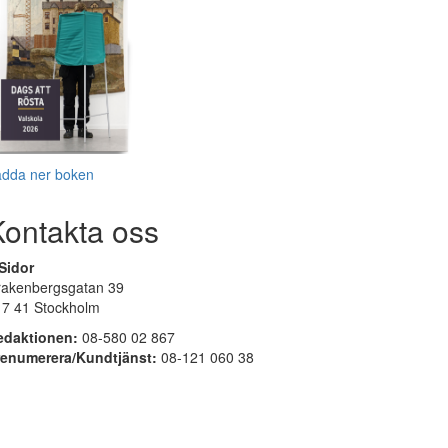
adda ner boken
Kontakta oss
Sidor
rakenbergsgatan 39
17 41 Stockholm
edaktionen:
08-580 02 867
renumerera/Kundtjänst:
08-121 060 38