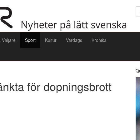
Sö
a Väljare
Sport
Kultur
Vardags
Krönika
Q
änkta för dopningsbrott