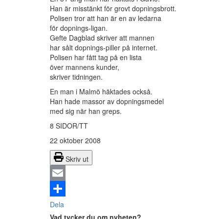
Han är misstänkt för grovt dopningsbrott.
Polisen tror att han är en av ledarna
för dopnings-ligan.
Gefte Dagblad skriver att mannen
har sålt dopnings-piller på internet.
Polisen har fått tag på en lista
över mannens kunder,
skriver tidningen.
En man i Malmö häktades också.
Han hade massor av dopningsmedel
med sig när han greps.
8 SIDOR/TT
22 oktober 2008
Skriv ut
Email
Dela
Vad tycker du om nyheten?