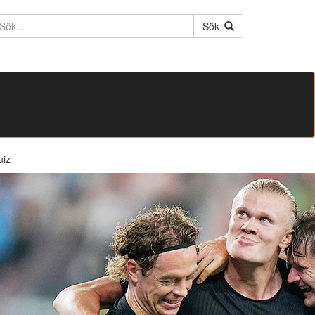
ktext
Sök
uiz