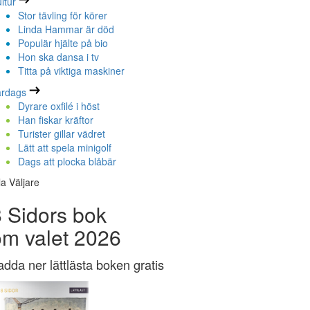
ltur
Stor tävling för körer
Linda Hammar är död
Populär hjälte på bio
Hon ska dansa i tv
Titta på viktiga maskiner
ardags
Dyrare oxfilé i höst
Han fiskar kräftor
Turister gillar vädret
Lätt att spela minigolf
Dags att plocka blåbär
la Väljare
 Sidors bok
om valet 2026
adda ner lättlästa boken gratis