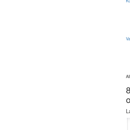
Ku
V
Al
8
L