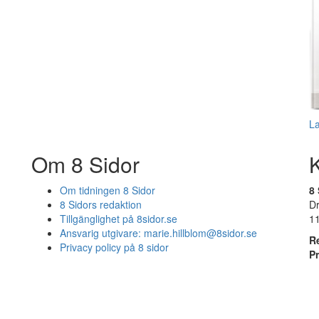
L
Om 8 Sidor
Om tidningen 8 Sidor
8 
8 Sidors redaktion
D
Tillgänglighet på 8sidor.se
1
Ansvarig utgivare:
marie.hillblom@8sidor.se
R
Privacy policy på 8 sidor
P