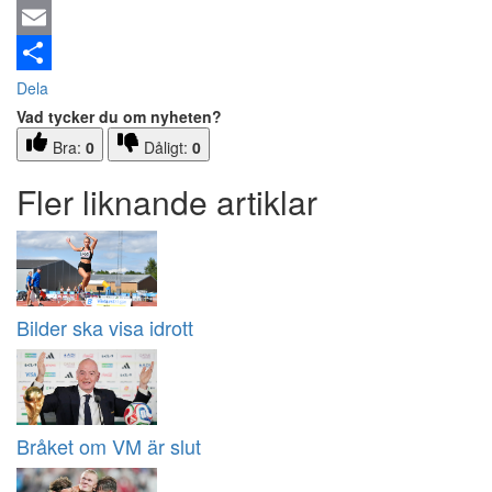
Email
Dela
Vad tycker du om nyheten?
Bra:
0
Dåligt:
0
Fler liknande artiklar
Bilder ska visa idrott
Bråket om VM är slut