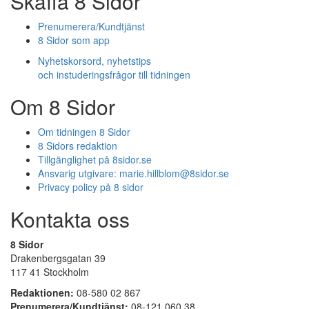
Skaffa 8 Sidor
Prenumerera/Kundtjänst
8 Sidor som app
Nyhetskorsord, nyhetstips
och instuderingsfrågor till tidningen
Om 8 Sidor
Om tidningen 8 Sidor
8 Sidors redaktion
Tillgänglighet på 8sidor.se
Ansvarig utgivare:
marie.hillblom@8sidor.se
Privacy policy på 8 sidor
Kontakta oss
8 Sidor
Drakenbergsgatan 39
117 41 Stockholm
Redaktionen:
08-580 02 867
Prenumerera/Kundtjänst:
08-121 060 38