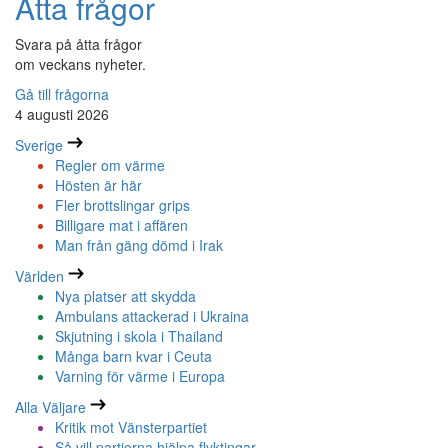
Åtta frågor
Svara på åtta frågor
om veckans nyheter.
Gå till frågorna
4 augusti 2026
Sverige
Regler om värme
Hösten är här
Fler brottslingar grips
Billigare mat i affären
Man från gäng dömd i Irak
Världen
Nya platser att skydda
Ambulans attackerad i Ukraina
Skjutning i skola i Thailand
Många barn kvar i Ceuta
Varning för värme i Europa
Alla Väljare
Kritik mot Vänsterpartiet
Så vill partierna hjälpa flyktingar