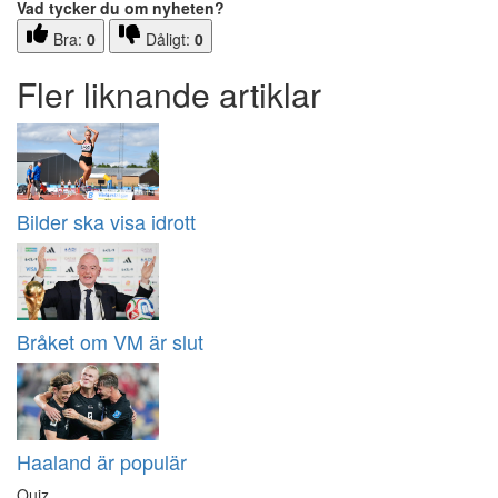
Vad tycker du om nyheten?
Bra:
0
Dåligt:
0
Fler liknande artiklar
Bilder ska visa idrott
Bråket om VM är slut
Haaland är populär
Quiz