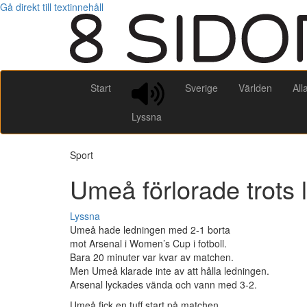
Gå direkt till textinnehåll
Start
Sverige
Världen
All
Lyssna
Sport
Umeå förlorade trots 
Lyssna
Umeå hade ledningen med 2-1 borta
mot Arsenal i Women’s Cup i fotboll.
Bara 20 minuter var kvar av matchen.
Men Umeå klarade inte av att hålla ledningen.
Arsenal lyckades vända och vann med 3-2.
Umeå fick en tuff start på matchen.