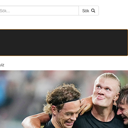
ktext
Sök
uiz