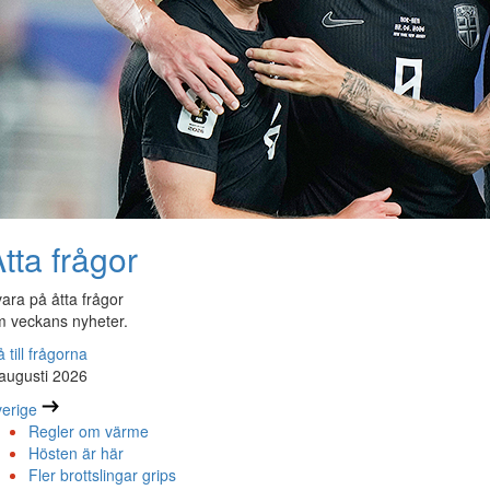
tta frågor
ara på åtta frågor
 veckans nyheter.
 till frågorna
augusti 2026
erige
Regler om värme
Hösten är här
Fler brottslingar grips