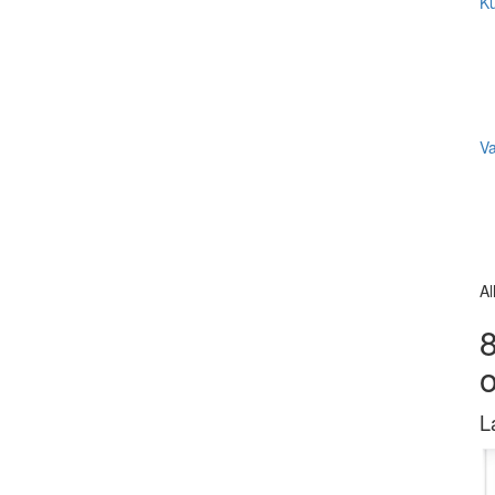
Ku
V
Al
8
L