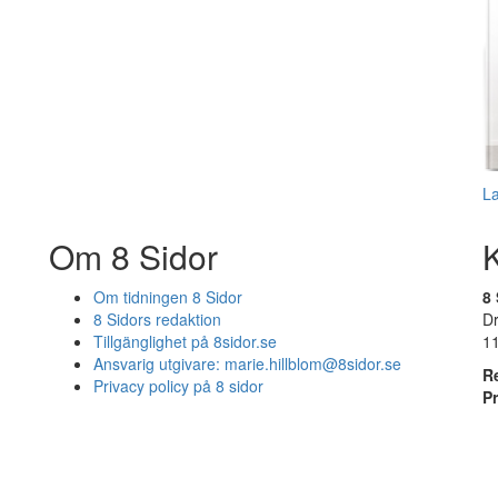
L
Om 8 Sidor
Om tidningen 8 Sidor
8 
8 Sidors redaktion
D
Tillgänglighet på 8sidor.se
1
Ansvarig utgivare:
marie.hillblom@8sidor.se
R
Privacy policy på 8 sidor
P