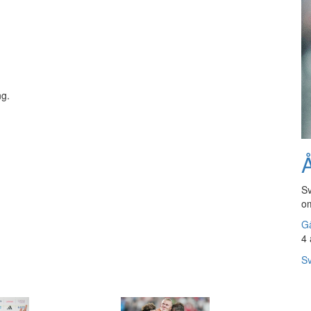
ng.
Å
Sv
om
Gå
4 
Sv