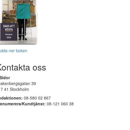
adda ner boken
Kontakta oss
Sidor
rakenbergsgatan 39
17 41 Stockholm
edaktionen:
08-580 02 867
renumerera/Kundtjänst:
08-121 060 38