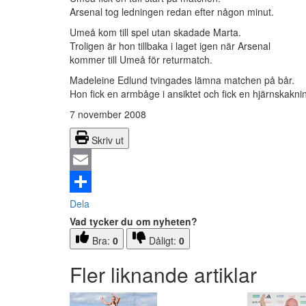
Arsenal tog ledningen redan efter någon minut.
Umeå kom till spel utan skadade Marta.
Troligen är hon tillbaka i laget igen när Arsenal
kommer till Umeå för returmatch.
Madeleine Edlund tvingades lämna matchen på bår.
Hon fick en armbåge i ansiktet och fick en hjärnskakni
7 november 2008
Skriv ut
Email
Dela
Vad tycker du om nyheten?
Bra:
0
Dåligt:
0
Fler liknande artiklar