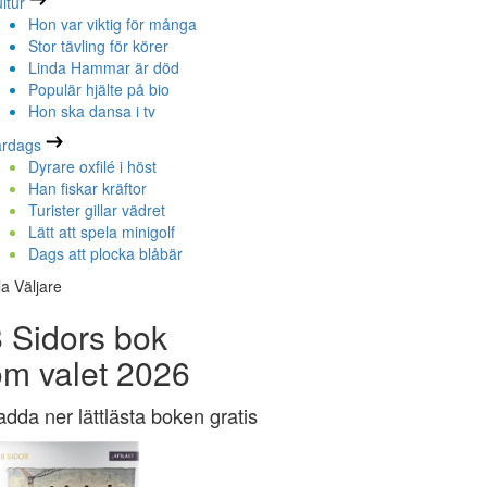
ltur
Hon var viktig för många
Stor tävling för körer
Linda Hammar är död
Populär hjälte på bio
Hon ska dansa i tv
ardags
Dyrare oxfilé i höst
Han fiskar kräftor
Turister gillar vädret
Lätt att spela minigolf
Dags att plocka blåbär
la Väljare
 Sidors bok
om valet 2026
adda ner lättlästa boken gratis