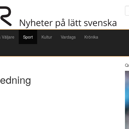
Sö
a Väljare
Sport
Kultur
Vardags
Krönika
Q
ledning