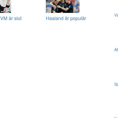
Vä
VM är slut
Haaland är populär
Al
Sp