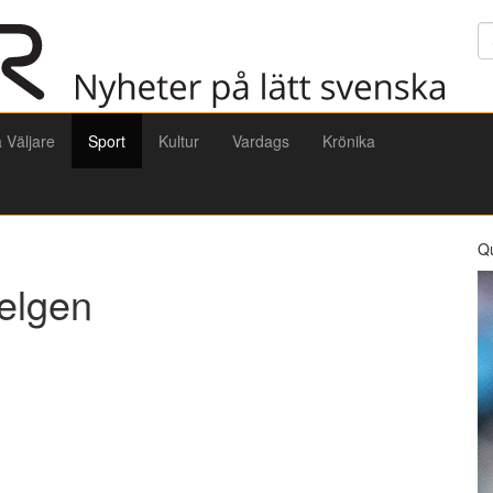
Sö
a Väljare
Sport
Kultur
Vardags
Krönika
Q
helgen