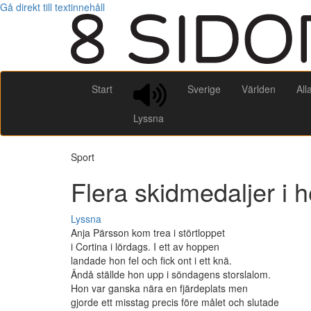
Gå direkt till textinnehåll
Start
Sverige
Världen
All
Lyssna
Sport
Flera skidmedaljer i 
Lyssna
Anja Pärsson kom trea i störtloppet
i Cortina i lördags. I ett av hoppen
landade hon fel och fick ont i ett knä.
Ändå ställde hon upp i söndagens storslalom.
Hon var ganska nära en fjärdeplats men
gjorde ett misstag precis före målet och slutade