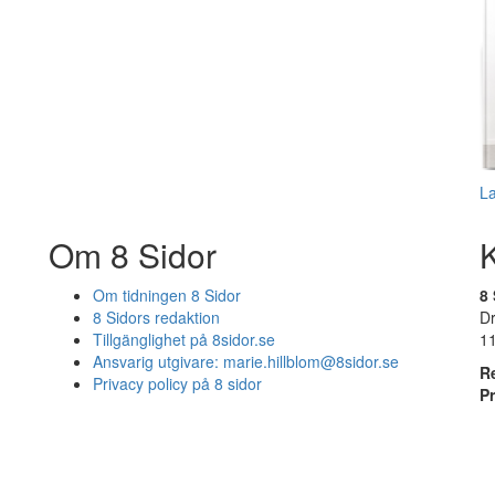
L
Om 8 Sidor
Om tidningen 8 Sidor
8 
8 Sidors redaktion
D
Tillgänglighet på 8sidor.se
1
Ansvarig utgivare:
marie.hillblom@8sidor.se
R
Privacy policy på 8 sidor
P