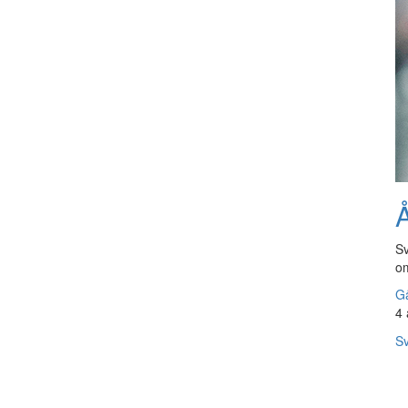
Å
Sv
om
Gå
4 
Sv