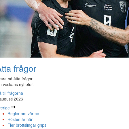
tta frågor
ara på åtta frågor
 veckans nyheter.
 till frågorna
augusti 2026
erige
Regler om värme
Hösten är här
Fler brottslingar grips