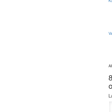
Ku
V
Al
8
L