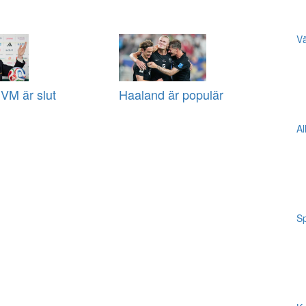
Vä
VM är slut
Haaland är populär
Al
Sp