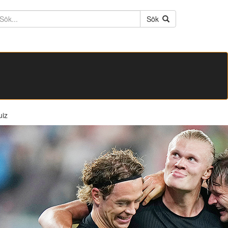
ktext
Sök
uiz