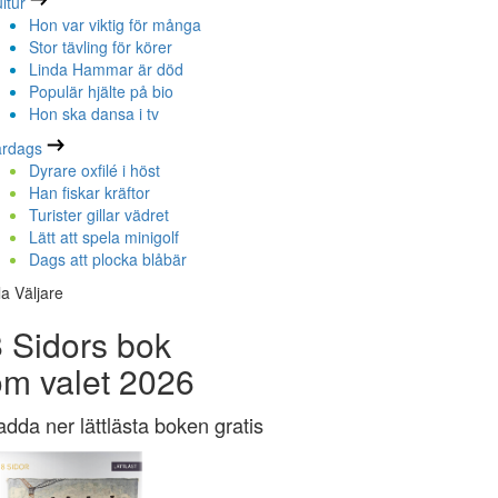
ltur
Hon var viktig för många
Stor tävling för körer
Linda Hammar är död
Populär hjälte på bio
Hon ska dansa i tv
ardags
Dyrare oxfilé i höst
Han fiskar kräftor
Turister gillar vädret
Lätt att spela minigolf
Dags att plocka blåbär
la Väljare
 Sidors bok
om valet 2026
adda ner lättlästa boken gratis