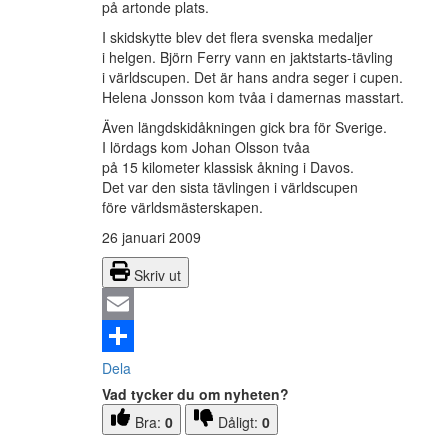
på artonde plats.
I skidskytte blev det flera svenska medaljer
i helgen. Björn Ferry vann en jaktstarts-tävling
i världscupen. Det är hans andra seger i cupen.
Helena Jonsson kom tvåa i damernas masstart.
Även längdskidåkningen gick bra för Sverige.
I lördags kom Johan Olsson tvåa
på 15 kilometer klassisk åkning i Davos.
Det var den sista tävlingen i världscupen
före världsmästerskapen.
26 januari 2009
Skriv ut
Email
Dela
Vad tycker du om nyheten?
Bra:
0
Dåligt:
0