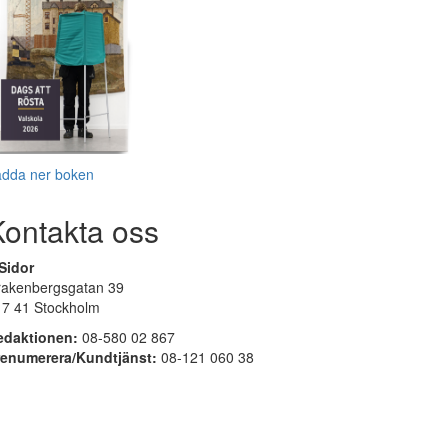
adda ner boken
Kontakta oss
Sidor
rakenbergsgatan 39
17 41 Stockholm
edaktionen:
08-580 02 867
renumerera/Kundtjänst:
08-121 060 38