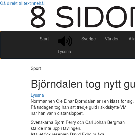
Gå direkt till textinnehåll
Start
Sverige
Världen
All
Lyssna
Sport
Björndalen tog nytt gu
Lyssna
Norrmannen Ole Einar Björndalen är i en klass för sig.
På tisdagen tog han sitt tredje guld i skidskytte-VM
när han vann distansloppet.
Svenskarna Björn Ferry och Carl Johan Bergman
ställde inte upp i tävlingen.
Istället fick reserven David Ekholm åka.