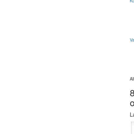
Ku
V
Al
8
L