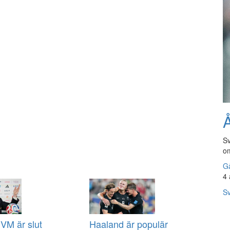
Å
Sv
om
Gå
4 
Sv
VM är slut
Haaland är populär