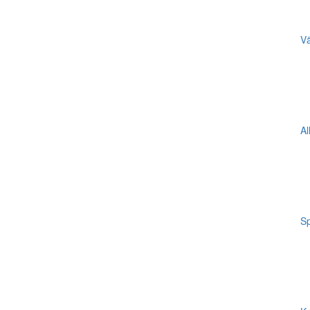
Vä
Al
Sp