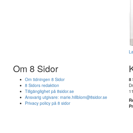
L
Om 8 Sidor
Om tidningen 8 Sidor
8 
8 Sidors redaktion
D
Tillgänglighet på 8sidor.se
1
Ansvarig utgivare:
marie.hillblom@8sidor.se
R
Privacy policy på 8 sidor
P