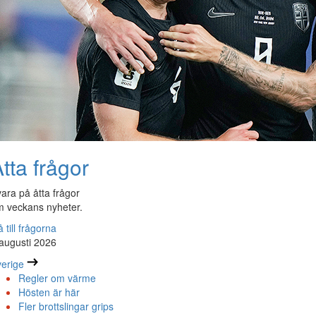
tta frågor
ara på åtta frågor
 veckans nyheter.
 till frågorna
augusti 2026
erige
Regler om värme
Hösten är här
Fler brottslingar grips