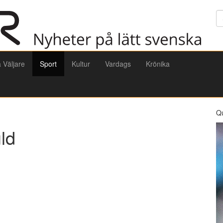
Sö
a Väljare
Sport
Kultur
Vardags
Krönika
Q
ld