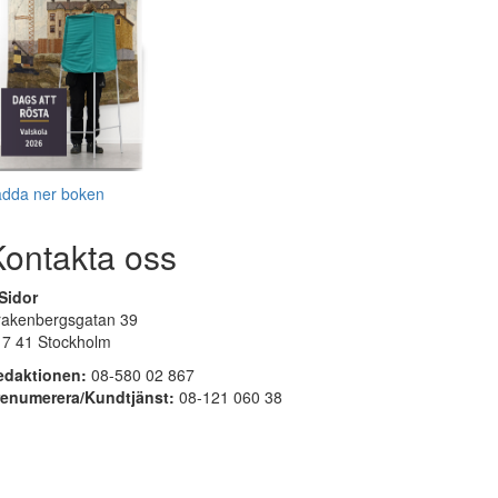
adda ner boken
Kontakta oss
Sidor
rakenbergsgatan 39
17 41 Stockholm
edaktionen:
08-580 02 867
renumerera/Kundtjänst:
08-121 060 38