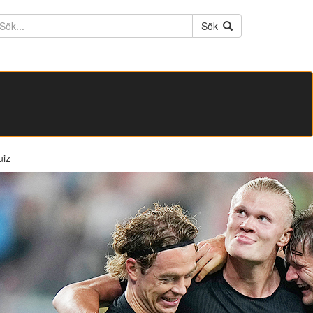
ktext
Sök
uiz