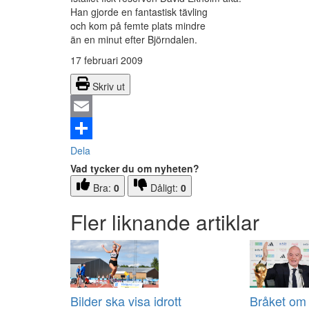
Han gjorde en fantastisk tävling
och kom på femte plats mindre
än en minut efter Björndalen.
17 februari 2009
Skriv ut
Email
Dela
Vad tycker du om nyheten?
Bra:
0
Dåligt:
0
Fler liknande artiklar
Bilder ska visa idrott
Bråket om 