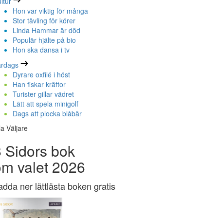
ltur
Hon var viktig för många
Stor tävling för körer
Linda Hammar är död
Populär hjälte på bio
Hon ska dansa i tv
ardags
Dyrare oxfilé i höst
Han fiskar kräftor
Turister gillar vädret
Lätt att spela minigolf
Dags att plocka blåbär
la Väljare
 Sidors bok
om valet 2026
adda ner lättlästa boken gratis