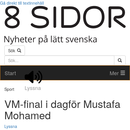
Gå direkt till textinnehåll
Sök
Söktext
Start
Mer
Lyssna
Sport
VM-final i dagför Mustafa
Mohamed
Lyssna