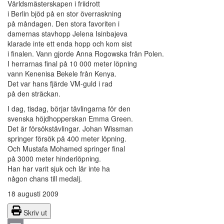
Världsmästerskapen i friidrott
i Berlin bjöd på en stor överraskning
på måndagen. Den stora favoriten i
damernas stavhopp Jelena Isinbajeva
klarade inte ett enda hopp och kom sist
i finalen. Vann gjorde Anna Rogowska från Polen.
I herrarnas final på 10 000 meter löpning
vann Kenenisa Bekele från Kenya.
Det var hans fjärde VM-guld i rad
på den sträckan.
I dag, tisdag, börjar tävlingarna för den
svenska höjdhopperskan Emma Green.
Det är försökstävlingar. Johan Wissman
springer försök på 400 meter löpning.
Och Mustafa Mohamed springer final
på 3000 meter hinderlöpning.
Han har varit sjuk och lär inte ha
någon chans till medalj.
18 augusti 2009
Skriv ut