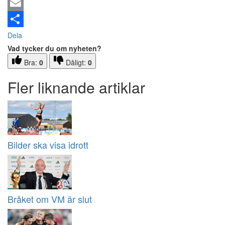
Email
Dela
Vad tycker du om nyheten?
Bra:
0
Dåligt:
0
Fler liknande artiklar
Bilder ska visa idrott
Bråket om VM är slut