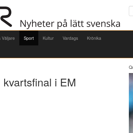
Sö
a Väljare
Sport
Kultur
Vardags
Krönika
Q
 kvartsfinal i EM