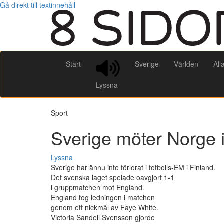
Gå direkt till textinnehåll
Start
Sverige
Världen
All
Lyssna
Sport
Sverige möter Norge i
Lyssna
Sverige har ännu inte förlorat i fotbolls-EM i Finland.
Det svenska laget spelade oavgjort 1-1
i gruppmatchen mot England.
England tog ledningen i matchen
genom ett nickmål av Faye White.
Victoria Sandell Svensson gjorde