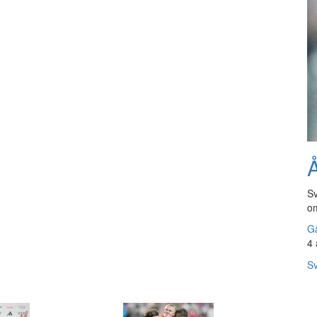
Å
Sv
om
Gå
4 
Sv