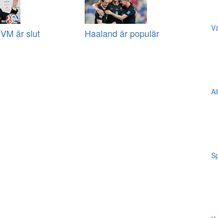
Vä
VM är slut
Haaland är populär
Al
Sp