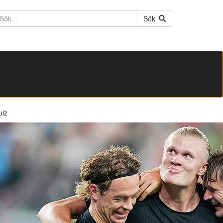
ktext
Sök
uiz