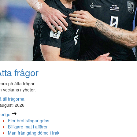
tta frågor
ara på åtta frågor
 veckans nyheter.
 till frågorna
augusti 2026
erige
Fler brottslingar grips
Billigare mat i affären
Man från gäng dömd i Irak