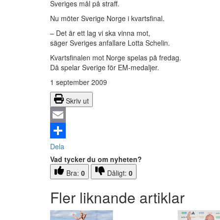
Sveriges mål på straff.
Nu möter Sverige Norge i kvartsfinal.
– Det är ett lag vi ska vinna mot,
säger Sveriges anfallare Lotta Schelin.
Kvartsfinalen mot Norge spelas på fredag.
Då spelar Sverige för EM-medaljer.
1 september 2009
Skriv ut
Email
Dela
Vad tycker du om nyheten?
Bra:
0
Dåligt:
0
Fler liknande artiklar