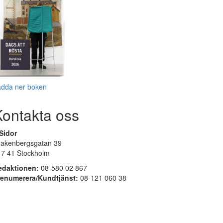
adda ner boken
Kontakta oss
Sidor
rakenbergsgatan 39
17 41 Stockholm
edaktionen:
08-580 02 867
renumerera/Kundtjänst:
08-121 060 38