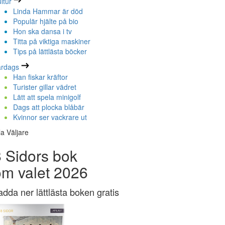
ltur
Linda Hammar är död
Populär hjälte på bio
Hon ska dansa i tv
Titta på viktiga maskiner
Tips på lättlästa böcker
ardags
Han fiskar kräftor
Turister gillar vädret
Lätt att spela minigolf
Dags att plocka blåbär
Kvinnor ser vackrare ut
la Väljare
 Sidors bok
om valet 2026
adda ner lättlästa boken gratis