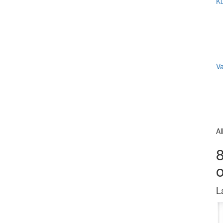
Ku
V
Al
8
L