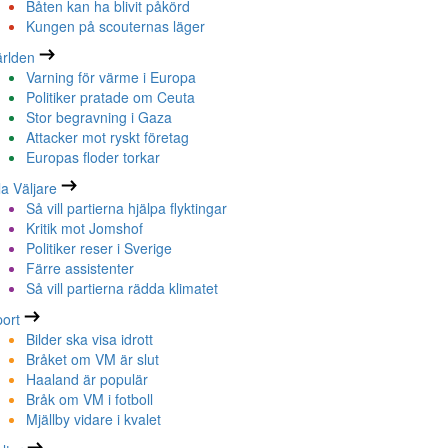
Båten kan ha blivit påkörd
Kungen på scouternas läger
rlden
Varning för värme i Europa
Politiker pratade om Ceuta
Stor begravning i Gaza
Attacker mot ryskt företag
Europas floder torkar
la Väljare
Så vill partierna hjälpa flyktingar
Kritik mot Jomshof
Politiker reser i Sverige
Färre assistenter
Så vill partierna rädda klimatet
ort
Bilder ska visa idrott
Bråket om VM är slut
Haaland är populär
Bråk om VM i fotboll
Mjällby vidare i kvalet