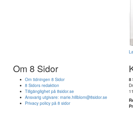
L
Om 8 Sidor
Om tidningen 8 Sidor
8 
8 Sidors redaktion
D
Tillgänglighet på 8sidor.se
1
Ansvarig utgivare:
marie.hillblom@8sidor.se
R
Privacy policy på 8 sidor
P