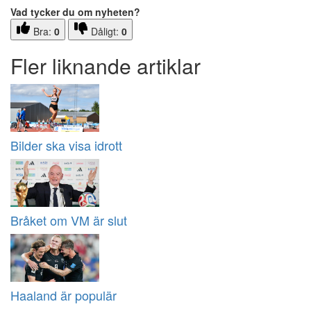
Vad tycker du om nyheten?
Bra:
0
Dåligt:
0
Fler liknande artiklar
Bilder ska visa idrott
Bråket om VM är slut
Haaland är populär