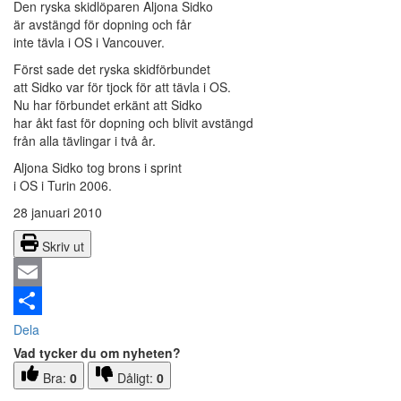
Den ryska skidlöparen Aljona Sidko
är avstängd för dopning och får
inte tävla i OS i Vancouver.
Först sade det ryska skidförbundet
att Sidko var för tjock för att tävla i OS.
Nu har förbundet erkänt att Sidko
har åkt fast för dopning och blivit avstängd
från alla tävlingar i två år.
Aljona Sidko tog brons i sprint
i OS i Turin 2006.
28 januari 2010
Skriv ut
Email
Dela
Vad tycker du om nyheten?
Bra:
0
Dåligt:
0