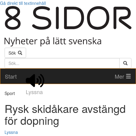
Gå direkt till textinnehåll
Sök
Söktext
Start
Mer
Lyssna
Sport
Rysk skidåkare avstängd
för dopning
Lyssna