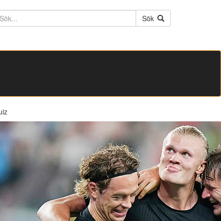
ktext
Sök
uiz