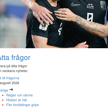
tta frågor
ara på åtta frågor
 veckans nyheter.
 till frågorna
augusti 2026
erige
Regler om värme
Hösten är här
Fler brottslingar grips