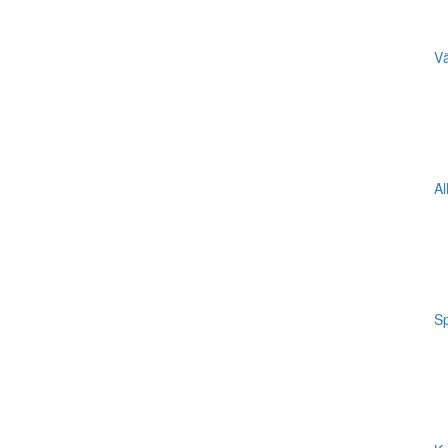
Vä
Al
Sp