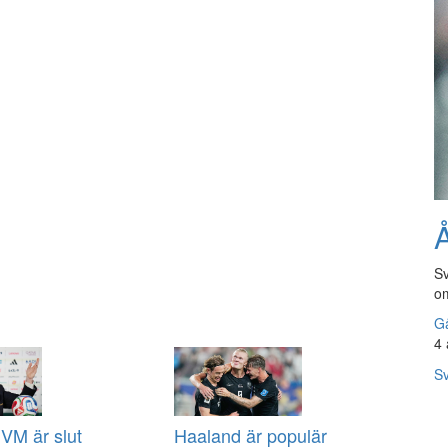
Å
Sv
om
Gå
4 
Sv
VM är slut
Haaland är populär