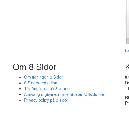
L
Om 8 Sidor
Om tidningen 8 Sidor
8 
8 Sidors redaktion
D
Tillgänglighet på 8sidor.se
1
Ansvarig utgivare:
marie.hillblom@8sidor.se
R
Privacy policy på 8 sidor
P