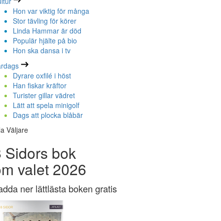
ltur
Hon var viktig för många
Stor tävling för körer
Linda Hammar är död
Populär hjälte på bio
Hon ska dansa i tv
ardags
Dyrare oxfilé i höst
Han fiskar kräftor
Turister gillar vädret
Lätt att spela minigolf
Dags att plocka blåbär
la Väljare
 Sidors bok
om valet 2026
adda ner lättlästa boken gratis