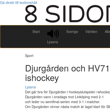
Gå direkt till textinnehåll
Start
Sverige
Världen
All
Lyssna
Sport
Djurgården och HV71 
ishockey
Lyssna
Det går bra för Djurgården i hockeyslutspelet i ishocke
Djurgården vann i onsdags mot Linköping med 2-1
och leder nu semifinal-serien med 3-1 i matcher.
Om Djurgården vinner nästa match är laget klart för SM