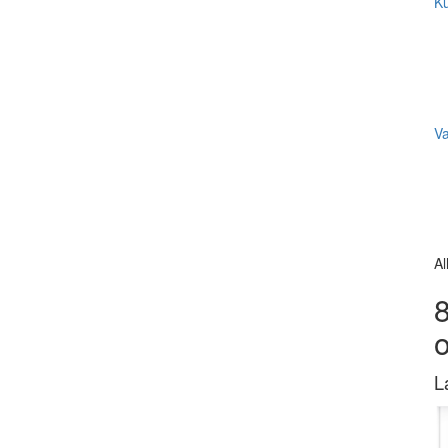
Ku
V
Al
8
L