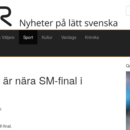
Sö
a Väljare
Sport
Kultur
Vardags
Krönika
Q
är nära SM-final i
y.
-final.