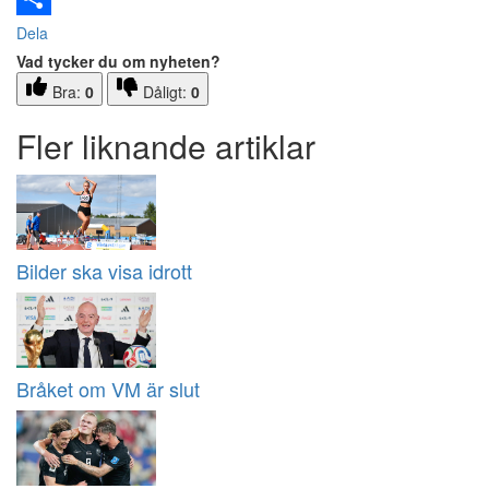
Dela
Vad tycker du om nyheten?
Bra:
0
Dåligt:
0
Fler liknande artiklar
Bilder ska visa idrott
Bråket om VM är slut