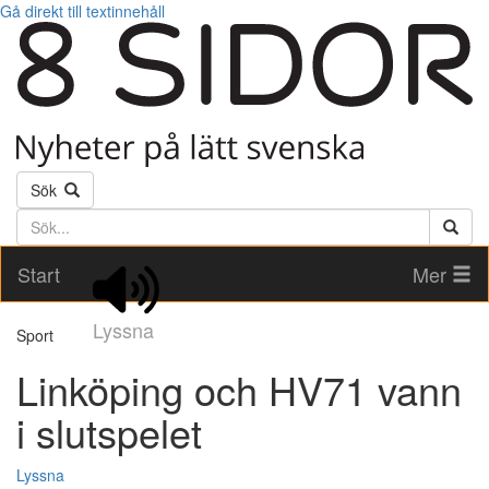
Gå direkt till textinnehåll
Sök
Söktext
Start
Mer
Lyssna
Sport
Linköping och HV71 vann
i slutspelet
Lyssna