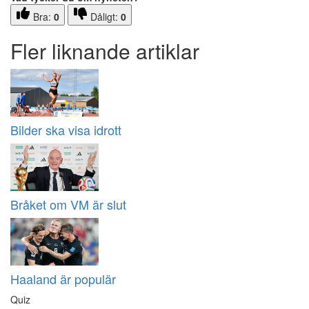
Bra:
0
Dåligt:
0
Fler liknande artiklar
Bilder ska visa idrott
Bråket om VM är slut
Haaland är populär
Quiz