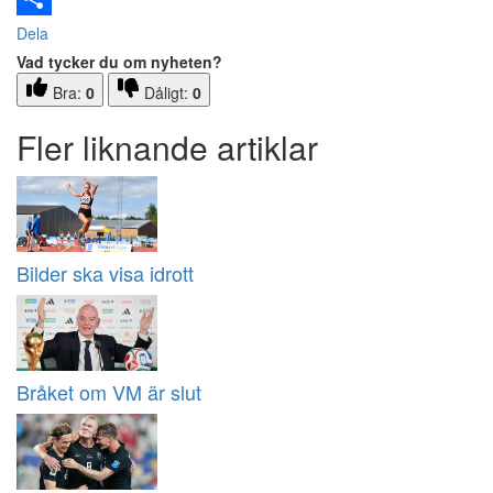
Dela
Vad tycker du om nyheten?
Bra:
0
Dåligt:
0
Fler liknande artiklar
Bilder ska visa idrott
Bråket om VM är slut