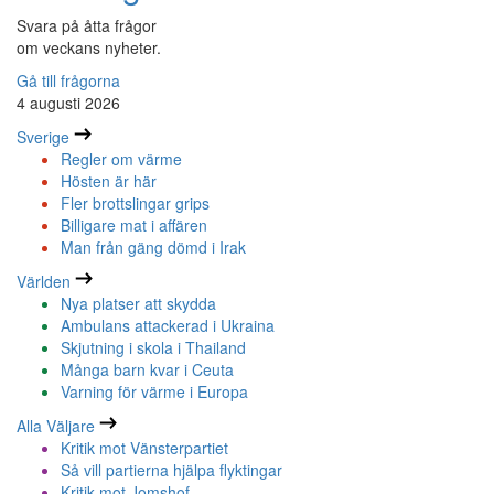
Svara på åtta frågor
om veckans nyheter.
Gå till frågorna
4 augusti 2026
Sverige
Regler om värme
Hösten är här
Fler brottslingar grips
Billigare mat i affären
Man från gäng dömd i Irak
Världen
Nya platser att skydda
Ambulans attackerad i Ukraina
Skjutning i skola i Thailand
Många barn kvar i Ceuta
Varning för värme i Europa
Alla Väljare
Kritik mot Vänsterpartiet
Så vill partierna hjälpa flyktingar
Kritik mot Jomshof