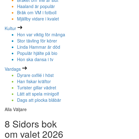
Bråket om VM är slut
Haaland är populär
Bråk om VM i fotboll
Mjällby vidare i kvalet
Kultur
Hon var viktig för många
Stor tävling för körer
Linda Hammar är död
Populär hjälte på bio
Hon ska dansa i tv
Vardags
Dyrare oxfilé i höst
Han fiskar kräftor
Turister gillar vädret
Lätt att spela minigolf
Dags att plocka blåbär
Alla Väljare
8 Sidors bok
om valet 2026