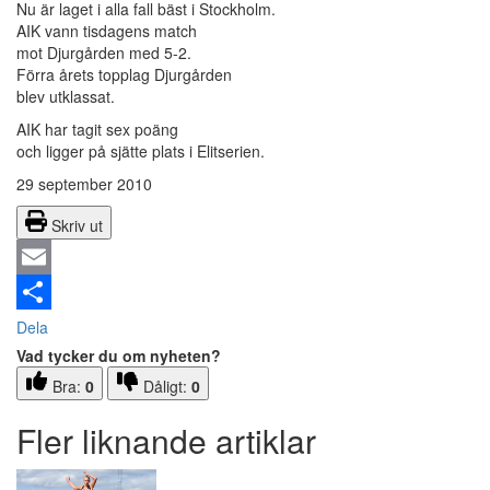
Nu är laget i alla fall bäst i Stockholm.
AIK vann tisdagens match
mot Djurgården med 5-2.
Förra årets topplag Djurgården
blev utklassat.
AIK har tagit sex poäng
och ligger på sjätte plats i Elitserien.
29 september 2010
Skriv ut
Email
Dela
Vad tycker du om nyheten?
Bra:
0
Dåligt:
0
Fler liknande artiklar