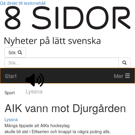
Gå direkt till textinnehåll
Sök
Söktext
Start
Mer
Lyssna
Sport
AIK vann mot Djurgården
Lyssna
Många tippade att AIKs hockeylag
skulle bli sist i Elitserien och knappt ta några poäng alls.