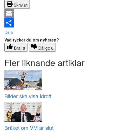
Skriv ut
Email
Dela
Vad tycker du om nyheten?
Bra:
0
Dåligt:
0
Fler liknande artiklar
Bilder ska visa idrott
Bråket om VM är slut