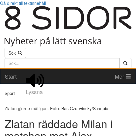
Gå direkt till textinnehåll
Sök
Söktext
Start
Mer
Lyssna
Sport
Zlatan gjorde mål igen. Foto: Bas Czerwinsky/Scanpix
Zlatan räddade Milan i
matchen mot Ajax