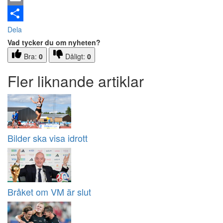
Email
Dela
Vad tycker du om nyheten?
Bra:
0
Dåligt:
0
Fler liknande artiklar
Bilder ska visa idrott
Bråket om VM är slut