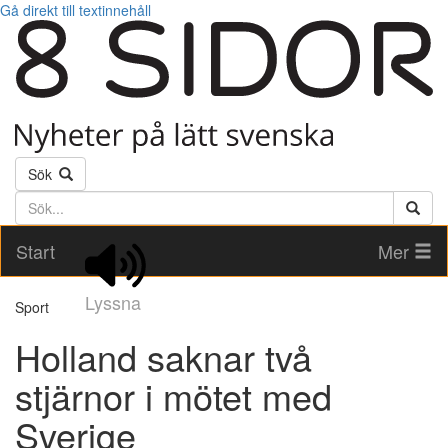
Gå direkt till textinnehåll
Sök
Söktext
Start
Mer
Lyssna
Sport
Holland saknar två
stjärnor i mötet med
Sverige