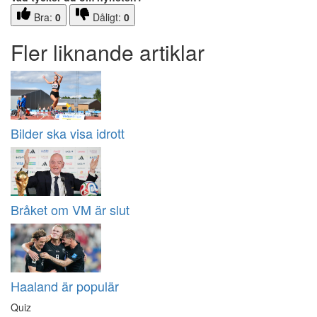
Bra:
0
Dåligt:
0
Fler liknande artiklar
Bilder ska visa idrott
Bråket om VM är slut
Haaland är populär
Quiz