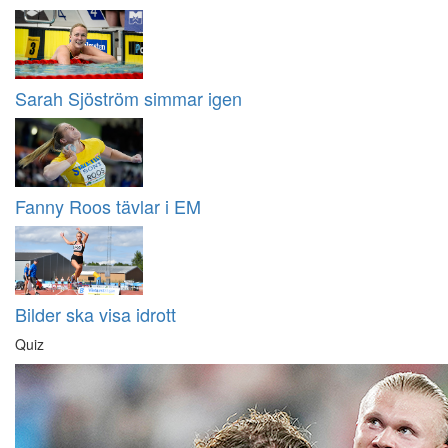
Sarah Sjöström simmar igen
Fanny Roos tävlar i EM
Bilder ska visa idrott
Quiz