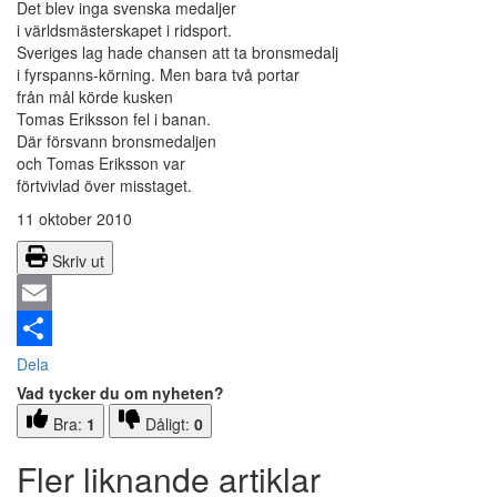
Det blev inga svenska medaljer
i världsmästerskapet i ridsport.
Sveriges lag hade chansen att ta bronsmedalj
i fyrspanns-körning. Men bara två portar
från mål körde kusken
Tomas Eriksson fel i banan.
Där försvann bronsmedaljen
och Tomas Eriksson var
förtvivlad över misstaget.
11 oktober 2010
Skriv ut
Email
Dela
Vad tycker du om nyheten?
Bra:
1
Dåligt:
0
Fler liknande artiklar