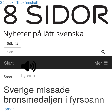
Gå direkt till textinnehåll
Sök
Söktext
Start
Mer
Lyssna
Sport
Sverige missade
bronsmedaljen i fyrspann
Lyssna