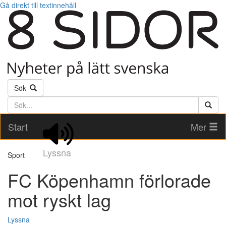
Gå direkt till textinnehåll
Sök
Söktext
Start
Mer
Lyssna
Sport
FC Köpenhamn förlorade
mot ryskt lag
Lyssna