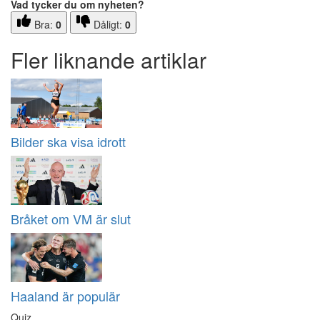
Vad tycker du om nyheten?
Bra:
0
Dåligt:
0
Fler liknande artiklar
Bilder ska visa idrott
Bråket om VM är slut
Haaland är populär
Quiz