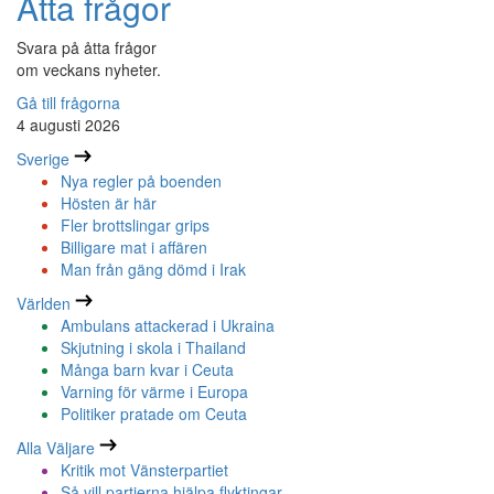
Åtta frågor
Svara på åtta frågor
om veckans nyheter.
Gå till frågorna
4 augusti 2026
Sverige
Nya regler på boenden
Hösten är här
Fler brottslingar grips
Billigare mat i affären
Man från gäng dömd i Irak
Världen
Ambulans attackerad i Ukraina
Skjutning i skola i Thailand
Många barn kvar i Ceuta
Varning för värme i Europa
Politiker pratade om Ceuta
Alla Väljare
Kritik mot Vänsterpartiet
Så vill partierna hjälpa flyktingar