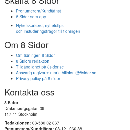
Skaffa 8 Sidor
Prenumerera/Kundtjänst
8 Sidor som app
Nyhetskorsord, nyhetstips
och instuderingsfrågor till tidningen
Om 8 Sidor
Om tidningen 8 Sidor
8 Sidors redaktion
Tillgänglighet på 8sidor.se
Ansvarig utgivare:
marie.hillblom@8sidor.se
Privacy policy på 8 sidor
Kontakta oss
8 Sidor
Drakenbergsgatan 39
117 41 Stockholm
Redaktionen:
08-580 02 867
Prenumerera/Kundtjänst:
08-121 060 38