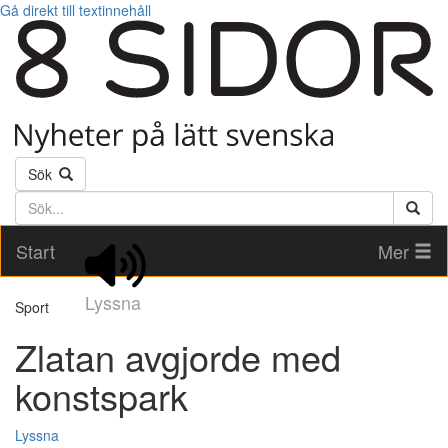
Gå direkt till textinnehåll
Sök
Söktext
Start
Mer
Lyssna
Sport
Zlatan avgjorde med
konstspark
Lyssna