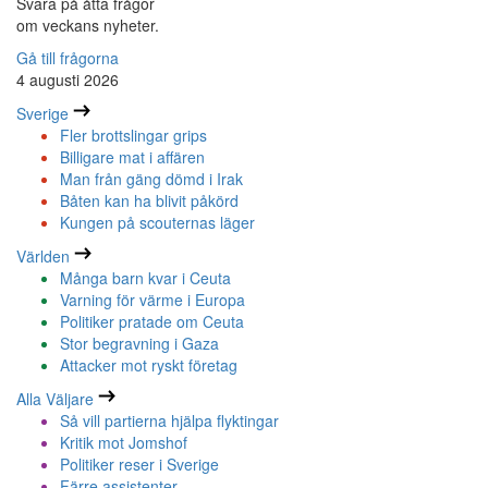
Svara på åtta frågor
om veckans nyheter.
Gå till frågorna
4 augusti 2026
Sverige
Fler brottslingar grips
Billigare mat i affären
Man från gäng dömd i Irak
Båten kan ha blivit påkörd
Kungen på scouternas läger
Världen
Många barn kvar i Ceuta
Varning för värme i Europa
Politiker pratade om Ceuta
Stor begravning i Gaza
Attacker mot ryskt företag
Alla Väljare
Så vill partierna hjälpa flyktingar
Kritik mot Jomshof
Politiker reser i Sverige
Färre assistenter