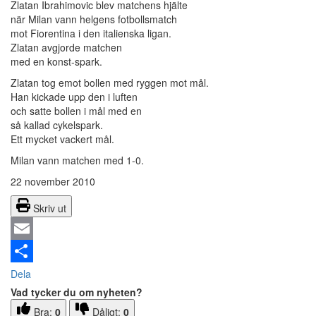
Zlatan Ibrahimovic blev matchens hjälte
när Milan vann helgens fotbollsmatch
mot Fiorentina i den italienska ligan.
Zlatan avgjorde matchen
med en konst-spark.
Zlatan tog emot bollen med ryggen mot mål.
Han kickade upp den i luften
och satte bollen i mål med en
så kallad cykelspark.
Ett mycket vackert mål.
Milan vann matchen med 1-0.
22 november 2010
Skriv ut
Email
Dela
Vad tycker du om nyheten?
Bra:
0
Dåligt:
0