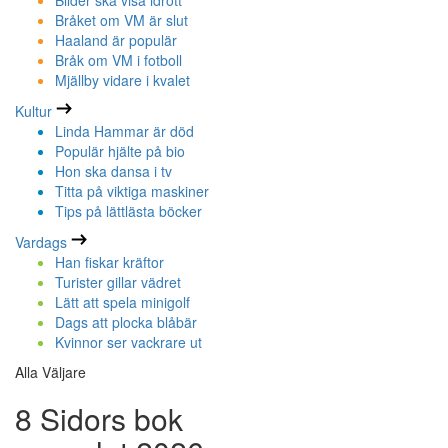
Bilder ska visa idrott
Bråket om VM är slut
Haaland är populär
Bråk om VM i fotboll
Mjällby vidare i kvalet
Kultur
Linda Hammar är död
Populär hjälte på bio
Hon ska dansa i tv
Titta på viktiga maskiner
Tips på lättlästa böcker
Vardags
Han fiskar kräftor
Turister gillar vädret
Lätt att spela minigolf
Dags att plocka blåbär
Kvinnor ser vackrare ut
Alla Väljare
8 Sidors bok