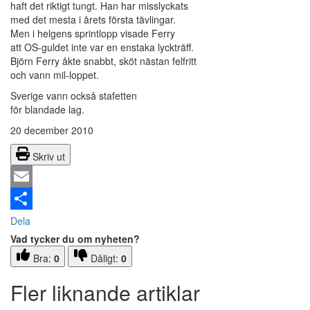
haft det riktigt tungt. Han har misslyckats
med det mesta i årets första tävlingar.
Men i helgens sprintlopp visade Ferry
att OS-guldet inte var en enstaka lyckträff.
Björn Ferry åkte snabbt, sköt nästan felfritt
och vann mil-loppet.
Sverige vann också stafetten
för blandade lag.
20 december 2010
Skriv ut
Email
Dela
Vad tycker du om nyheten?
Bra:
0
Dåligt:
0
Fler liknande artiklar