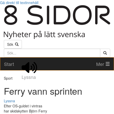
Gå direkt till textinnehåll
Sök
Söktext
Start
Mer
Lyssna
Sport
Ferry vann sprinten
Lyssna
Efter OS-guldet i vintras
har skidskytten Björn Ferry