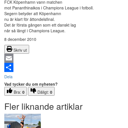
FCK Köpenhamn vann matchen
mot Pananthinaikos i Champions League i fotboll.
Segern betyder att Köpenhamn
nu är klart för åttondelsfinal.
Det är första gången som ett danskt lag
når så långt i Champions League.
8 december 2010
Skriv ut
Email
Dela
Vad tycker du om nyheten?
Bra:
0
Dåligt:
0
Fler liknande artiklar