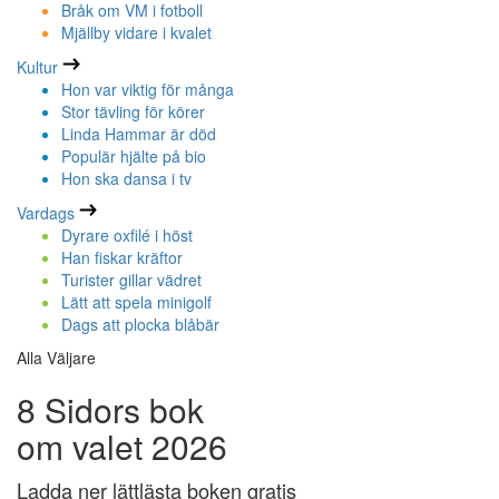
Bråk om VM i fotboll
Mjällby vidare i kvalet
Kultur
Hon var viktig för många
Stor tävling för körer
Linda Hammar är död
Populär hjälte på bio
Hon ska dansa i tv
Vardags
Dyrare oxfilé i höst
Han fiskar kräftor
Turister gillar vädret
Lätt att spela minigolf
Dags att plocka blåbär
Alla Väljare
8 Sidors bok
om valet 2026
Ladda ner lättlästa boken gratis