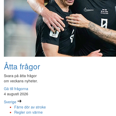
Åtta frågor
Svara på åtta frågor
om veckans nyheter.
Gå till frågorna
4 augusti 2026
Sverige
Färre dör av stroke
Regler om värme