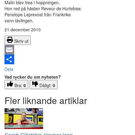
Malin blev trea i hoppningen.
Hon red på hästen Reveur de Hurtebise.
Penelope Leprevost från Frankrike
vann tävlingen.
21 december 2010
Skriv ut
Email
Dela
Vad tycker du om nyheten?
Bra:
0
Dåligt:
0
Fler liknande artiklar
Sarah Sjöström simmar igen