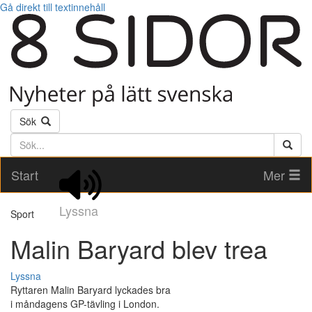
Gå direkt till textinnehåll
Sök
Söktext
Start
Mer
Lyssna
Sport
Malin Baryard blev trea
Lyssna
Ryttaren Malin Baryard lyckades bra
i måndagens GP-tävling i London.