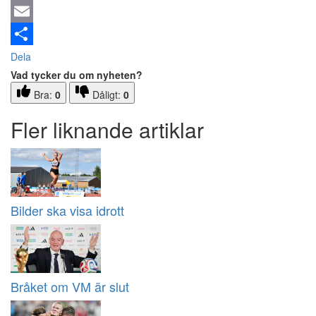
Email
Dela
Vad tycker du om nyheten?
Bra:
0
Dåligt:
0
Fler liknande artiklar
Bilder ska visa idrott
Bråket om VM är slut