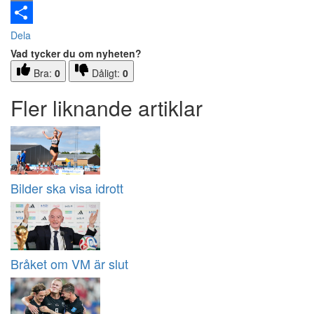
Email
Dela
Vad tycker du om nyheten?
Bra:
0
Dåligt:
0
Fler liknande artiklar
Bilder ska visa idrott
Bråket om VM är slut