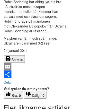
Robin Söderling har aldrig lyckats bra
i Australiska mästerskapen
i tennis. Inte heller i år kommer han
att vara med och slåss om segern.
Robin förlorade på måndagen
mot Oleksander Dolgopolov från Ukraina.
Robin Söderling är utslagen.
Matchen var jämn och spännande.
Ukrainaren vann med 3-2 i set.
24 januari 2011
Skriv ut
Email
Dela
Vad tycker du om nyheten?
Bra:
0
Dåligt:
0
Fler liknande artiklar