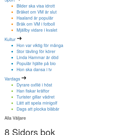
Bilder ska visa idrott
Bråket om VM är slut
Haaland är populär
Bråk om VM i fotboll
Mjällby vidare i kvalet
Kultur
Hon var viktig för många
Stor tävling för körer
Linda Hammar är död
Populär hjälte på bio
Hon ska dansa i tv
Vardags
Dyrare oxfilé i höst
Han fiskar kräftor
Turister gillar vädret
Lätt att spela minigolf
Dags att plocka blåbär
Alla Väljare
8 Sidors bok