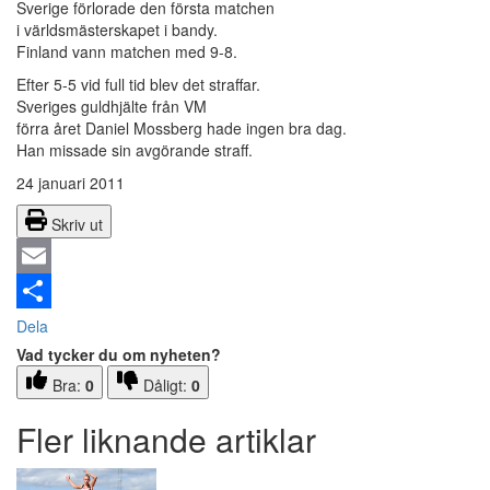
Sverige förlorade den första matchen
i världsmästerskapet i bandy.
Finland vann matchen med 9-8.
Efter 5-5 vid full tid blev det straffar.
Sveriges guldhjälte från VM
förra året Daniel Mossberg hade ingen bra dag.
Han missade sin avgörande straff.
24 januari 2011
Skriv ut
Email
Dela
Vad tycker du om nyheten?
Bra:
0
Dåligt:
0
Fler liknande artiklar