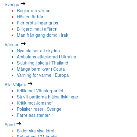
Sverige
Regler om värme
Hösten är här
Fler brottslingar grips
Billigare mat i affären
Man från gäng dömd i Irak
Världen
Nya platser att skydda
Ambulans attackerad i Ukraina
Skjutning i skola i Thailand
Många barn kvar i Ceuta
Varning för värme i Europa
Alla Väljare
Kritik mot Vänsterpartiet
Så vill partierna hjälpa flyktingar
Kritik mot Jomshof
Politiker reser i Sverige
Färre assistenter
Sport
Bilder ska visa idrott
Bråket om VM är slut