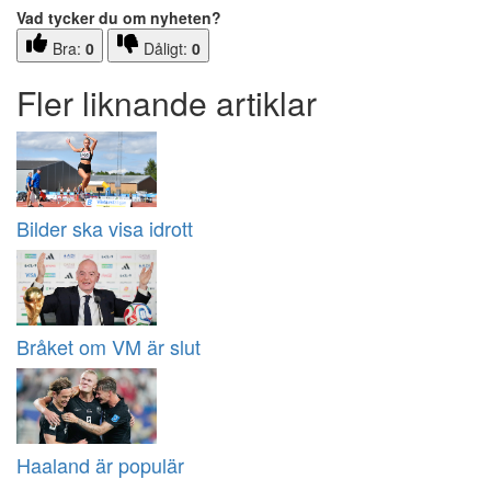
Vad tycker du om nyheten?
Bra:
0
Dåligt:
0
Fler liknande artiklar
Bilder ska visa idrott
Bråket om VM är slut
Haaland är populär