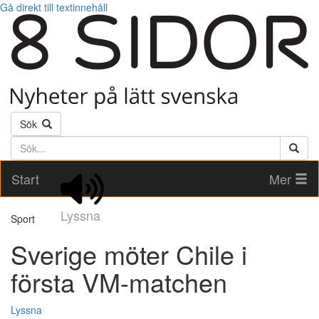
Gå direkt till textinnehåll
Sök
Söktext
Start
Mer
Lyssna
Sport
Sverige möter Chile i
första VM-matchen
Lyssna