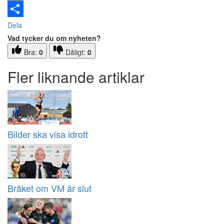
Email
Dela
Vad tycker du om nyheten?
Bra:
0
Dåligt:
0
Fler liknande artiklar
Bilder ska visa idrott
Bråket om VM är slut