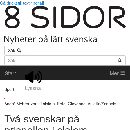
Gå direkt till textinnehåll
Sök
Söktext
Start
Mer
Lyssna
Sport
André Myhrer vann i slalom. Foto: Giovannoi Auletta/Scanpix
Två svenskar på
prispallen i slalom