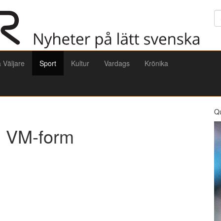
Sö
a Väljare
Sport
Kultur
Vardags
Krönika
Q
in VM-form