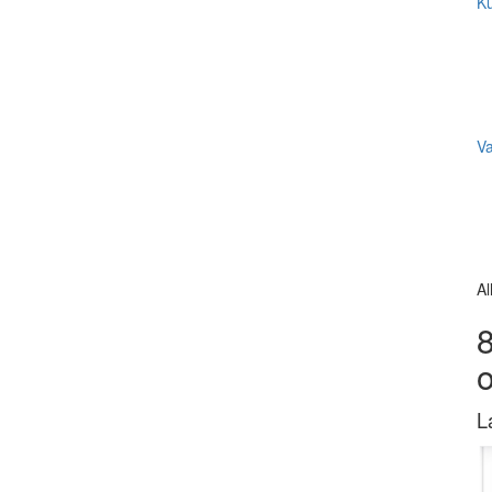
Ku
V
Al
8
L