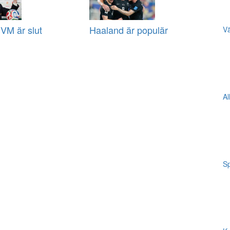
VM är slut
Haaland är populär
Vä
Al
Sp