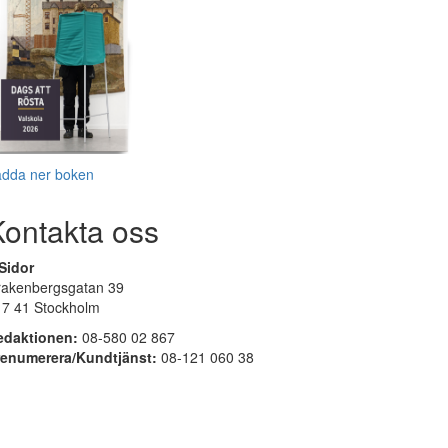
adda ner boken
Kontakta oss
Sidor
rakenbergsgatan 39
17 41 Stockholm
edaktionen:
08-580 02 867
renumerera/Kundtjänst:
08-121 060 38