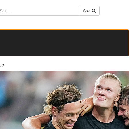
ktext
Sök
uiz