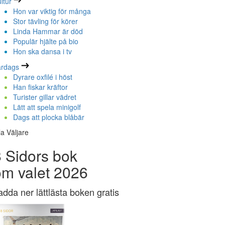
ltur
Hon var viktig för många
Stor tävling för körer
Linda Hammar är död
Populär hjälte på bio
Hon ska dansa i tv
ardags
Dyrare oxfilé i höst
Han fiskar kräftor
Turister gillar vädret
Lätt att spela minigolf
Dags att plocka blåbär
la Väljare
 Sidors bok
om valet 2026
adda ner lättlästa boken gratis