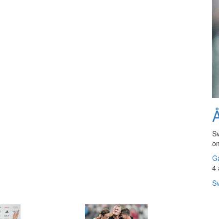
Å
Sv
om
Gå
4 
Sv