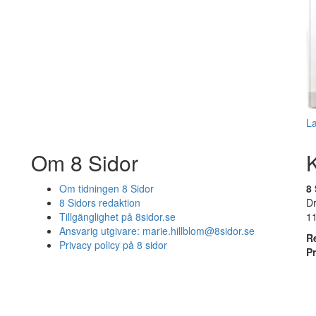
L
Om 8 Sidor
Om tidningen 8 Sidor
8 
8 Sidors redaktion
D
Tillgänglighet på 8sidor.se
1
Ansvarig utgivare:
marie.hillblom@8sidor.se
R
Privacy policy på 8 sidor
P