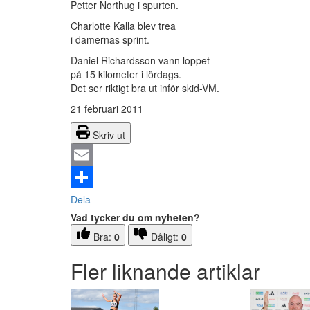
Petter Northug i spurten.
Charlotte Kalla blev trea
i damernas sprint.
Daniel Richardsson vann loppet
på 15 kilometer i lördags.
Det ser riktigt bra ut inför skid-VM.
21 februari 2011
Skriv ut
Email
Dela
Vad tycker du om nyheten?
Bra:
0
Dåligt:
0
Fler liknande artiklar