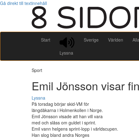
Gå direkt till textinnehåll
Start
Sverige
Världen
All
Lyssna
Sport
Emil Jönsson visar f
Lyssna
På torsdag börjar skid-VM för
längdåkarna i Holmenkollen i Norge.
Emil Jönsson visade att han vill vara
med och slåss om guldet i sprint.
Emil vann helgens sprint-lopp i världscupen.
Han slog bland andra Norges