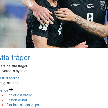
tta frågor
ara på åtta frågor
 veckans nyheter.
 till frågorna
augusti 2026
erige
Regler om värme
Hösten är här
Fler brottslingar grips