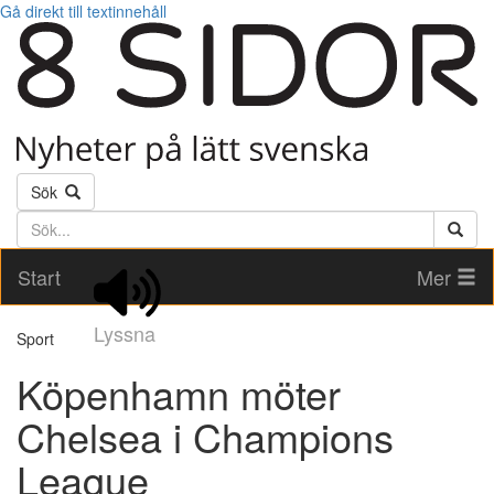
Gå direkt till textinnehåll
Sök
Söktext
Start
Mer
Lyssna
Sport
Köpenhamn möter
Chelsea i Champions
League