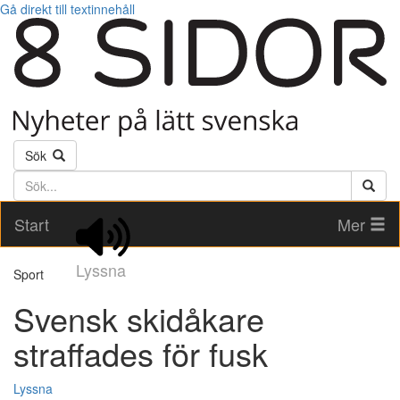
Gå direkt till textinnehåll
Sök
Söktext
Start
Mer
Lyssna
Sport
Svensk skidåkare
straffades för fusk
Lyssna