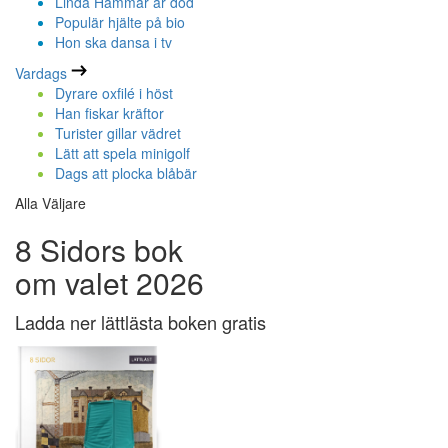
Linda Hammar är död
Populär hjälte på bio
Hon ska dansa i tv
Vardags
Dyrare oxfilé i höst
Han fiskar kräftor
Turister gillar vädret
Lätt att spela minigolf
Dags att plocka blåbär
Alla Väljare
8 Sidors bok
om valet 2026
Ladda ner lättlästa boken gratis