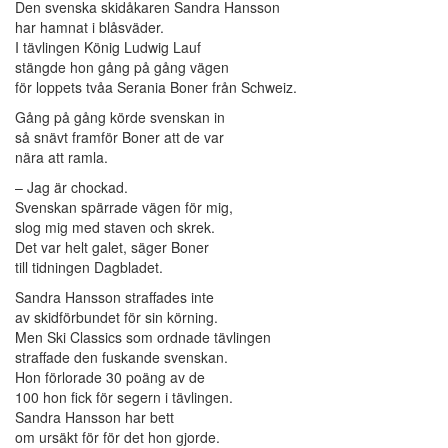
Den svenska skidåkaren Sandra Hansson
har hamnat i blåsväder.
I tävlingen König Ludwig Lauf
stängde hon gång på gång vägen
för loppets tvåa Serania Boner från Schweiz.
Gång på gång körde svenskan in
så snävt framför Boner att de var
nära att ramla.
– Jag är chockad.
Svenskan spärrade vägen för mig,
slog mig med staven och skrek.
Det var helt galet, säger Boner
till tidningen Dagbladet.
Sandra Hansson straffades inte
av skidförbundet för sin körning.
Men Ski Classics som ordnade tävlingen
straffade den fuskande svenskan.
Hon förlorade 30 poäng av de
100 hon fick för segern i tävlingen.
Sandra Hansson har bett
om ursäkt för för det hon gjorde.