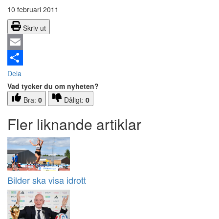
10 februari 2011
Skriv ut
Email
Dela
Vad tycker du om nyheten?
Bra:
0
Dåligt:
0
Fler liknande artiklar
Bilder ska visa idrott