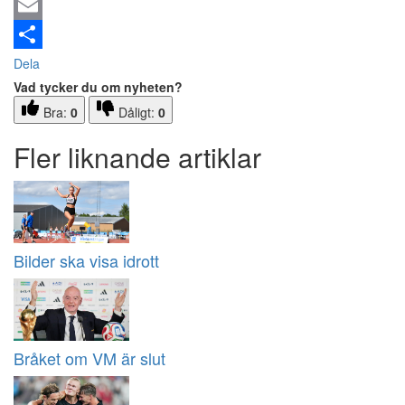
Email
Dela
Vad tycker du om nyheten?
Bra:
0
Dåligt:
0
Fler liknande artiklar
Bilder ska visa idrott
Bråket om VM är slut