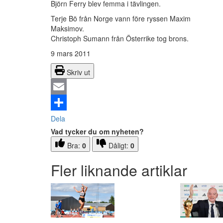
Björn Ferry blev femma i tävlingen.
Terje Bö från Norge vann före ryssen Maxim
Maksimov.
Christoph Sumann från Österrike tog brons.
9 mars 2011
Skriv ut
Email
Dela
Vad tycker du om nyheten?
Bra:
0
Dåligt:
0
Fler liknande artiklar