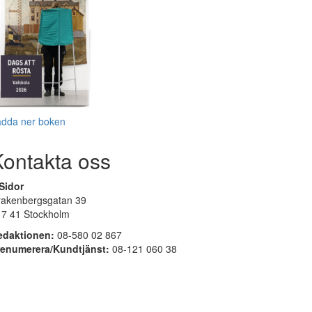
adda ner boken
Kontakta oss
Sidor
rakenbergsgatan 39
17 41 Stockholm
edaktionen:
08-580 02 867
renumerera/Kundtjänst:
08-121 060 38