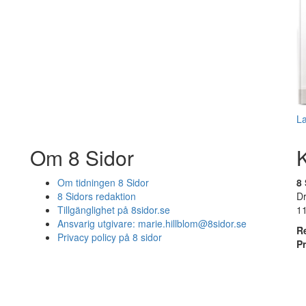
L
Om 8 Sidor
Om tidningen 8 Sidor
8 
8 Sidors redaktion
D
Tillgänglighet på 8sidor.se
1
Ansvarig utgivare:
marie.hillblom@8sidor.se
R
Privacy policy på 8 sidor
P