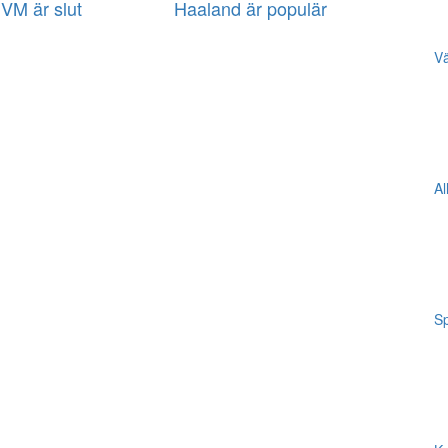
VM är slut
Haaland är populär
Vä
Al
Sp