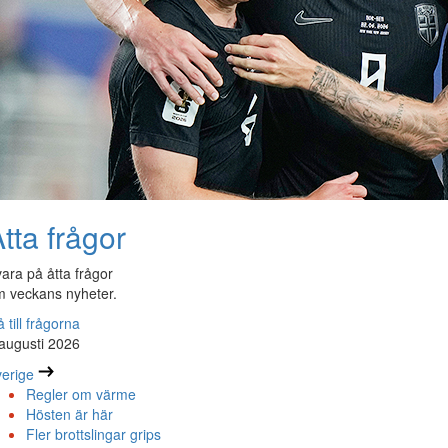
tta frågor
ara på åtta frågor
 veckans nyheter.
 till frågorna
augusti 2026
erige
Regler om värme
Hösten är här
Fler brottslingar grips