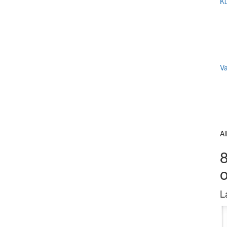
Ku
V
Al
8
L