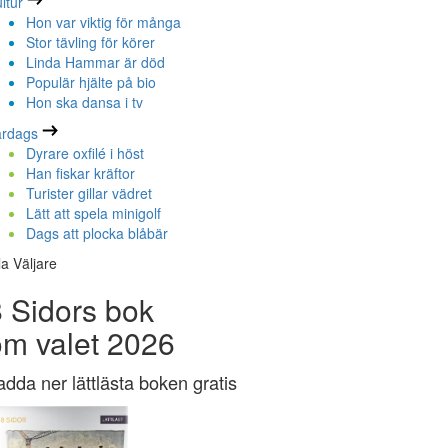
ltur
Hon var viktig för många
Stor tävling för körer
Linda Hammar är död
Populär hjälte på bio
Hon ska dansa i tv
ardags
Dyrare oxfilé i höst
Han fiskar kräftor
Turister gillar vädret
Lätt att spela minigolf
Dags att plocka blåbär
la Väljare
 Sidors bok
om valet 2026
adda ner lättlästa boken gratis