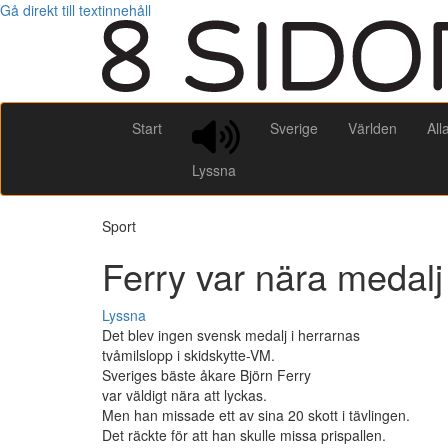
Gå direkt till textinnehåll
Start
Sverige
Världen
All
Lyssna
Sport
Ferry var nära medalj
Lyssna
Det blev ingen svensk medalj i herrarnas
tvåmilslopp i skidskytte-VM.
Sveriges bäste åkare Björn Ferry
var väldigt nära att lyckas.
Men han missade ett av sina 20 skott i tävlingen.
Det räckte för att han skulle missa prispallen.