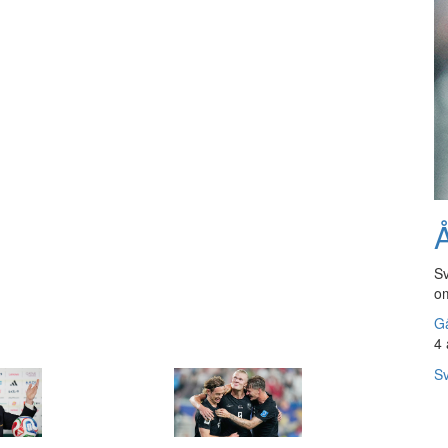
Å
Sv
om
Gå
4 
Sv