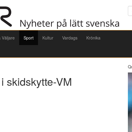
Sö
a Väljare
Sport
Kultur
Vardags
Krönika
Q
 i skidskytte-VM