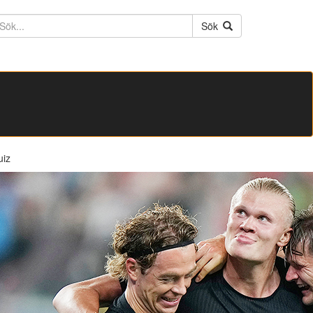
ktext
Sök
uiz